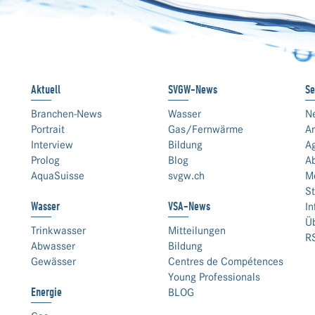
Aktuell
SVGW-News
Se
Branchen-News
Wasser
N
Portrait
Gas/Fernwärme
An
Interview
Bildung
A
Prolog
Blog
A
AquaSuisse
svgw.ch
M
St
Wasser
VSA-News
In
Ü
Trinkwasser
Mitteilungen
R
Abwasser
Bildung
Gewässer
Centres de Compétences
Young Professionals
Energie
BLOG