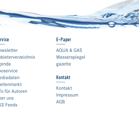
rvice
E-Paper
ewsletter
AQUA & GAS
bieterverzeichnis
Wasserspiegel
genda
gazette
boservice
Kontakt
ediadaten
ellenmarkt
Kontakt
fo für Autoren
Impressum
ber uns
AGB
SS Feeds