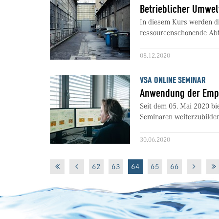
Betrieblicher Umwelt
In diesem Kurs werden di
ressourcenschonende Abfal
08.12.2020
VSA ONLINE SEMINAR
Anwendung der Empf
Seit dem 05. Mai 2020 bi
Seminaren weiterzubilden
30.06.2020
62
63
64
65
66