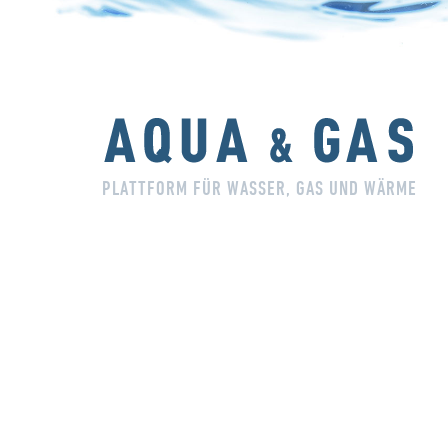
PLATTFORM FÜR WASSER, GAS UND WÄRME