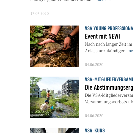
17.07.2020
VSA YOUNG PROFESSION
Event mit NEWI
Nach nach langer Zeit im
Anlass anzukündigen.
meh
04.06.2020
VSA-MITGLIEDERVERSAM
Die Abstimmungserg
Die VSA-Mitgliederversa
Versammlungsverbots nich
04.06.2020
VSA-KURS