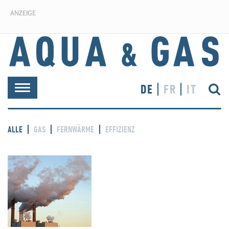
ANZEIGE
DE
FR
IT
Toggle
navigation
ALLE
GAS
FERNWÄRME
EFFIZIENZ