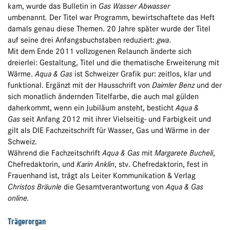
kam, wurde das Bulletin in
Gas Wasser Abwasser
umbenannt
.
Der Titel war Programm, bewirtschaftete das Heft
damals genau diese Themen.
20 Jahre später wurde der Titel
auf seine drei Anfangsbuchstaben reduziert:
gwa
.
Mit dem Ende 2011 vollzogenen Relaunch änderte sich
dreierlei: Gestaltung, Titel und die thematische Erweiterung mit
Wärme.
Aqua & Gas
ist Schweizer Grafik pur: zeitlos, klar und
funktional. Ergänzt mit der Hausschrift von
Daimler Benz
und der
sich monatlich ändernden Titelfarbe, die auch mal gülden
daherkommt, wenn ein Jubiläum ansteht, besticht
Aqua &
Gas
seit Anfang 2012 mit ihrer Vielseitig- und Farbigkeit und
gilt als DIE Fachzeitschrift für Wasser, Gas und Wärme in der
Schweiz.
Während die Fachzeitschrift
Aqua & Gas
mit
Margarete Bucheli
,
Chefredaktorin, und
Karin Anklin
, stv. Chefredaktorin, fest in
Frauenhand ist, trägt als Leiter Kommunikation & Verlag
Christos Bräunle
die Gesamtverantwortung von
Aqua & Gas
online.
Trägerorgan