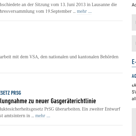
schiedete an der Sitzung vom 13. Juni 2013 in Lausanne die
Ad
Jahresversammlung vom 19.September ...
mehr ....
beit mit dem VSA, den nationalen und kantonalen Behörden
E
A
«A
S
SETZ PRSG
a
llungnahme zu neuer Gasgeräterichtlinie
duktesicherheitsgesetz PrSG überarbeiten. Ein zweiter Entwurf
t amtsintern in ...
mehr ....