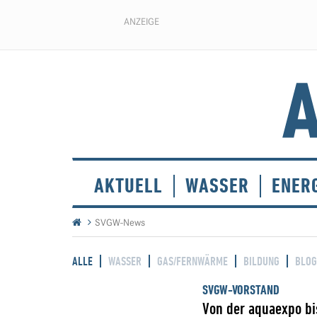
ANZEIGE
AKTUELL
WASSER
ENER
SVGW-News
ALLE
WASSER
GAS/FERNWÄRME
BILDUNG
BLOG
SVGW-VORSTAND
Von der aquaexpo bi