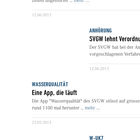
Zeiten ungestörter ...
mehr ....
12.06.2013
ANHÖRUNG
SVGW lehnt Verordnu
Der SVGW hat bei der An
vorgeschlagenen Verfahre
12.06.2013
WASSERQUALITÄT
Eine App, die läuft
Die App "Wasserqualität" des SVGW stösst auf grosses
rund 1100 mal herunter ...
mehr ....
25.05.2013
W-UK7