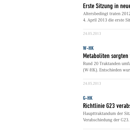
Erste Sitzung in neu
Altersbedingt traten 201
4. April 2013 die erste S
24.05.2013
W-HK
Metaboliten sorgten
Rund 20 Traktanden umfa
(W-HK). Entschieden wurd
24.05.2013
G-HK
Richtlinie G23 verab
Haupttraktandum der Sit
Verabschiedung der G23. S