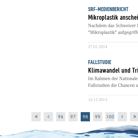
SRF-MEDIENBERICHT
Mikroplastik ansche
Nachdem das Schweizer F
"Mikroplastik" aufgegriffe
27.01.2014
FALLSTUDIE
Klimawandel und Tr
Im Rahmen der Nationale
Fallstudien die Chancen u
16.12.2013
96
97
98
99
100