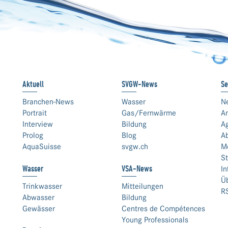
Aktuell
SVGW-News
Se
Branchen-News
Wasser
N
Portrait
Gas/Fernwärme
An
Interview
Bildung
A
Prolog
Blog
A
AquaSuisse
svgw.ch
M
St
Wasser
VSA-News
In
Ü
Trinkwasser
Mitteilungen
R
Abwasser
Bildung
Gewässer
Centres de Compétences
Young Professionals