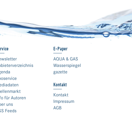
rvice
E-Paper
ewsletter
AQUA & GAS
bieterverzeichnis
Wasserspiegel
genda
gazette
boservice
Kontakt
ediadaten
ellenmarkt
Kontakt
fo für Autoren
Impressum
ber uns
AGB
SS Feeds