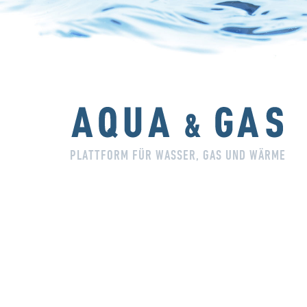
PLATTFORM FÜR WASSER, GAS UND WÄRME