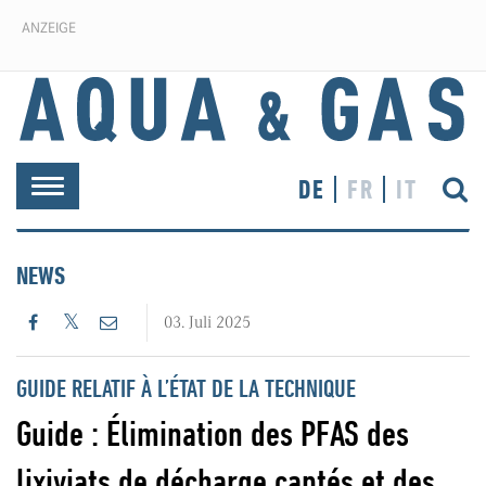
ANZEIGE
DE
FR
IT
Toggle
navigation
NEWS
03. Juli 2025
GUIDE RELATIF À L’ÉTAT DE LA TECHNIQUE
Guide : Élimination des PFAS des
lixiviats de décharge captés et des