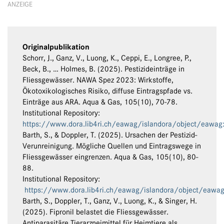
ANZEIGE
Originalpublikation
Schorr, J., Ganz, V., Luong, K., Ceppi, E., Longree, P.,
Beck, B., … Holmes, B. (2025). Pestizideinträge in
Fliessgewässer. NAWA Spez 2023: Wirkstoffe,
Ökotoxikologisches Risiko, diffuse Eintragspfade vs.
Einträge aus ARA. Aqua & Gas, 105(10), 70-78.
Institutional Repository:
https://www.dora.lib4ri.ch/eawag/islandora/object/eawa
Barth, S., & Doppler, T. (2025). Ursachen der Pestizid-
Verunreinigung. Mögliche Quellen und Eintragswege in
Fliessgewässer eingrenzen. Aqua & Gas, 105(10), 80-
88.
Institutional Repository:
https://www.dora.lib4ri.ch/eawag/islandora/object/eawa
Barth, S., Doppler, T., Ganz, V., Luong, K., & Singer, H.
(2025). Fipronil belastet die Fliessgewässer.
Antiparasitäre Tierarzneimittel für Heimtiere als