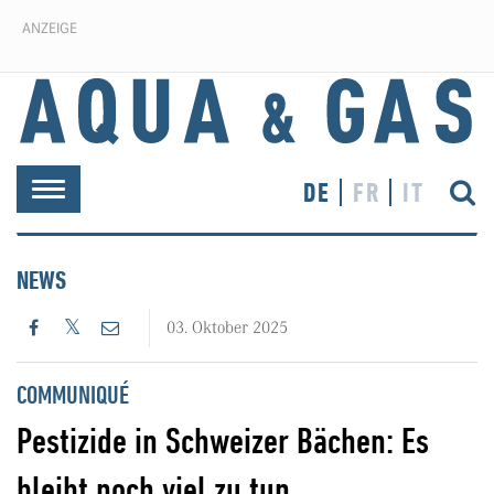
ANZEIGE
DE
FR
IT
Toggle
navigation
NEWS
03. Oktober 2025
COMMUNIQUÉ
Pestizide in Schweizer Bächen: Es
bleibt noch viel zu tun