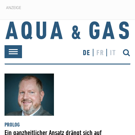
ANZEIGE
DE
FR
IT
Toggle
navigation
PROLOG
Ein ganzheitlicher Ansatz drängt sich auf