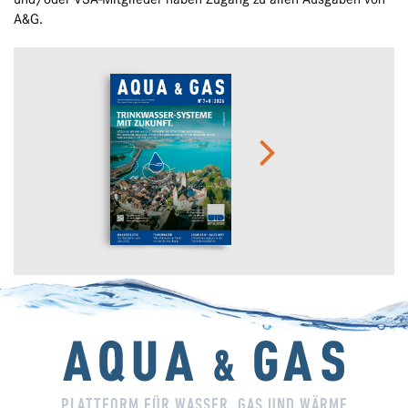
A&G.
PLATTFORM FÜR WASSER, GAS UND WÄRME