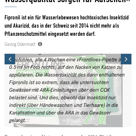
Fipronil ist ein für Wasserlebewesen hochtoxisches Insektizid
und Akarizid, das in der Schweiz seit 2014 nicht mehr als
Pflanzenschutzmittel eingesetzt werden darf.
Georg Odermatt
Viele Haustiere werden zum Schutz vor Zecken und
Flöhen vorsorglich behandelt. So wird beispielsweise
Previous
Ne
empfohlen, alle 4 Wochen eine «Frontline»-Pipette à
0.5 ml (in Foto rechts) auf den Nacken von Katzen zu
applizieren. Die Wassertoxizität des darin enthaltenen
Fipronils ist so extrem, dass alle untersuchten
Gewässer mit ARA-Einleitungen über dem CQK
belastet sind. Und dies, obwohl das Insektizid nur
indirekt (über Händewaschen und Tierhaare) in die
Kanalisation und über die ARA in das Gewässer
gelangt.