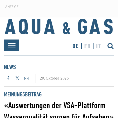
ANZEIGE
DE
FR
IT
Toggle
navigation
NEWS
29. Oktober 2025
MEINUNGSBEITRAG
«Auswertungen der VSA-Plattform
Wasserqualität sorgen für Aufsehen»