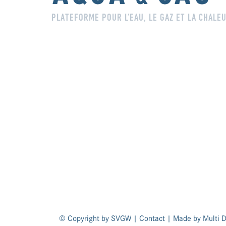
PLATEFORME POUR L’EAU, LE GAZ ET LA CHALE
© Copyright by SVGW |
Contact
| Made by
Multi D