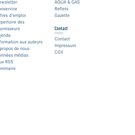
ewsletter
AQUA & GAS
boservice
Reflets
fres d’emploi
Gazette
pertoire des
Contact
urnisseurs
genda
Contact
formation aux auteurs
Impressum
propos de nous
CGV
onnées médias
lux RSS
ommaire