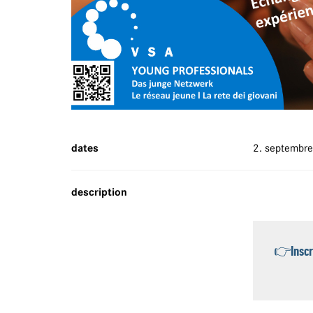
dates
2. septembr
description
👉
Inscr