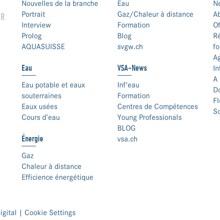
Nouvelles de la branche
Eau
N
Portrait
Gaz/Chaleur à distance
A
UR
Interview
Formation
Of
Prolog
Blog
Ré
AQUASUISSE
svgw.ch
fo
A
Eau
VSA-News
In
A 
Eau potable et eaux
Inf'eau
D
souterraines
Formation
F
Eaux usées
Centres de Compétences
S
Cours d’eau
Young Professionals
BLOG
Énergie
vsa.ch
Gaz
Chaleur à distance
Efficience énergétique
igital
|
Cookie Settings