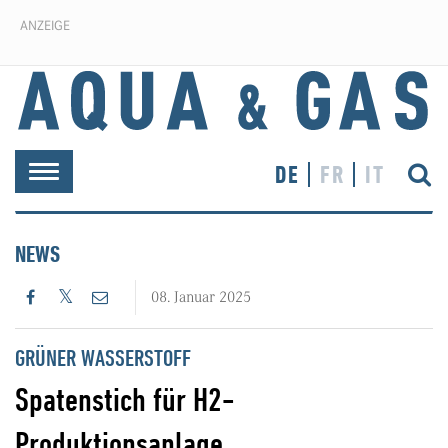
ANZEIGE
DE
FR
IT
Toggle
navigation
NEWS
08. Januar 2025
GRÜNER WASSERSTOFF
Spatenstich für H2-
Produktionsanlage