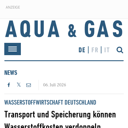
ANZEIGE
DE
FR
IT
Toggle
navigation
NEWS
06. Juli 2026
WASSERSTOFFWIRTSCHAFT DEUTSCHLAND
Transport und Speicherung können
Wasserstoffkosten verdoppeln