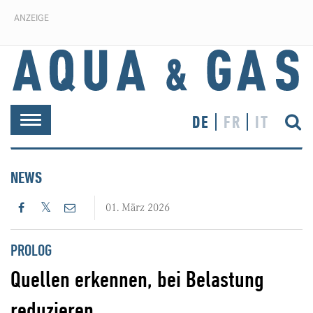
ANZEIGE
DE
FR
IT
Toggle
navigation
NEWS
01. März 2026
PROLOG
Quellen erkennen, bei Belastung
reduzieren