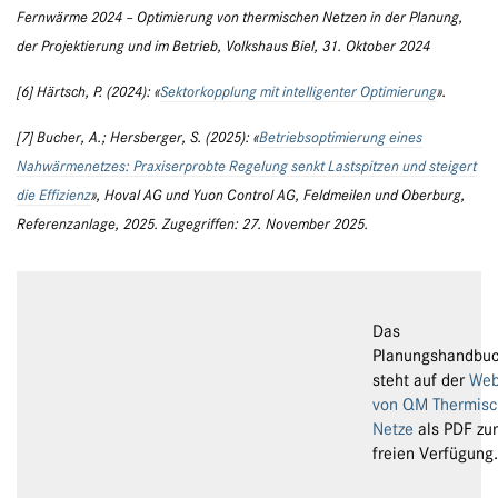
Fernwärme 2024 – Optimierung von thermischen Netzen in der Planung,
der Projektierung und im Betrieb, Volkshaus Biel, 31. Oktober 2024
[6] Härtsch, P. (2024): «
Sektorkopplung mit intelligenter Optimierung
».
[7] Bucher, A.; Hersberger, S. (2025): «
Betriebsoptimierung eines
Nahwärmenetzes: Praxiserprobte Regelung senkt Lastspitzen und steigert
die Effizienz
», Hoval AG und Yuon Control AG, Feldmeilen und Oberburg,
Referenzanlage, 2025. Zugegriffen: 27. November 2025.
Das
Planungshandbu
steht auf der
Web
von QM Thermisc
Netze
als PDF zur
freien Verfügung.