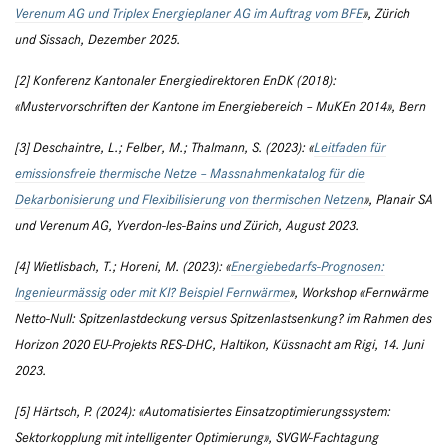
Verenum AG und Triplex Energieplaner AG im Auftrag vom BFE
», Zürich
und Sissach, Dezember 2025.
[2] Konferenz Kantonaler Energiedirektoren EnDK (2018):
«Mustervorschriften der Kantone im Energiebereich – MuKEn 2014», Bern
[3] Deschaintre, L.; Felber, M.; Thalmann, S. (2023): «
Leitfaden für
emissionsfreie thermische Netze – Massnahmenkatalog für die
Dekarbonisierung und Flexibilisierung von thermischen Netzen
», Planair SA
und Verenum AG, Yverdon-les-Bains und Zürich, August 2023.
[4] Wietlisbach, T.; Horeni, M. (2023): «
Energiebedarfs-Prognosen:
Ingenieurmässig oder mit KI? Beispiel Fernwärme
», Workshop «Fernwärme
Netto-Null: Spitzenlastdeckung versus Spitzenlastsenkung? im Rahmen des
Horizon 2020 EU-Projekts RES-DHC, Haltikon, Küssnacht am Rigi, 14. Juni
2023.
[5] Härtsch, P. (2024): «Automatisiertes Einsatzoptimierungssystem:
Sektorkopplung mit intelligenter Optimierung», SVGW-Fachtagung