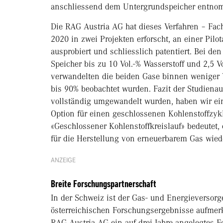
anschliessend dem Untergrundspeicher entno
Die RAG Austria AG hat dieses Verfahren – Fa
2020 in zwei Projekten erforscht, an einer Pilo
ausprobiert und schliesslich patentiert. Bei d
Speicher bis zu 10 Vol.-% Wasserstoff und 2,5 V
verwandelten die beiden Gase binnen wenige
bis 90% beobachtet wurden. Fazit der Studiena
vollständig umgewandelt wurden, haben wir ei
Option für einen geschlossenen Kohlenstoffzyk
«Geschlossener Kohlenstoffkreislauf» bedeutet,
für die Herstellung von erneuerbarem Gas wied
ANZEIGE
Breite Forschungspartnerschaft
In der Schweiz ist der Gas- und Energieversorg
österreichischen Forschungsergebnisse aufmer
RAG Austria AG ein auf drei Jahre angelegtes F