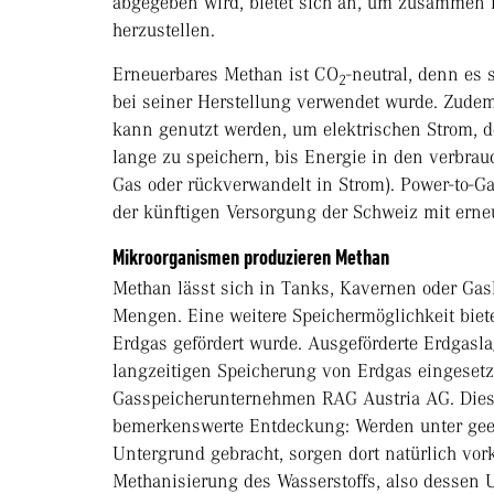
abgegeben wird, bietet sich an, um zusammen 
herzustellen.
Erneuerbares Methan ist CO
-neutral, denn es 
2
bei seiner Herstellung verwendet wurde. Zudem 
kann genutzt werden, um elektrischen Strom, 
lange zu speichern, bis Energie in den verbra
Gas oder rückverwandelt in Strom). Power-to-Ga
der künftigen Versorgung der Schweiz mit erneu
Mikroorganismen produzieren Methan
Methan lässt sich in Tanks, Kavernen oder Gasl
Mengen. Eine weitere Speichermöglichkeit biet
Erdgas gefördert wurde. Ausgeförderte Erdgasl
langzeitigen Speicherung von Erdgas eingesetz
Gasspeicherunternehmen RAG Austria AG. Dies
bemerkenswerte Entdeckung: Werden unter gee
Untergrund gebracht, sorgen dort natürlich v
Methanisierung des Wasserstoffs, also desse