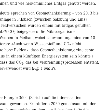
mmen und wie herkömmliches Erdgas genutzt werden.
chleute sprechen von Geomethanisierung – von 2013 bis
tanlage in Pilsbach (zwischen Salzburg und Linz)
en Feldversuchen wurden einem mit Erdgas gefüllten
ol.-% CO
beigegeben: Die Mikroorganismen
2
r Wochen in Methan, wobei Umwandlungsraten von 10
utoren: «Auch wenn Wasserstoff und CO
nicht
2
ne hohe Evidenz, dass Geomethanisierung eine echte
lus in einem künftigen Energiesystem sein könnte.»
 dass das CO
, das bei Verbrennungsprozessen entsteht,
2
erverwendet wird (
Fig. 1 und 2
).
er Energie 360° (Zürich) auf die interessanten
ksam geworden. Er initiierte 2020 gemeinsam mit der
orschungsprojekt, an dem von Schweizer Seite die