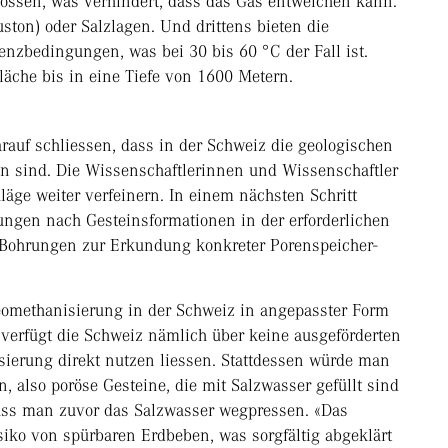
ossen, was verhindert, dass das Gas entweichen kann.
uston) oder Salzlagen. Und drittens bieten die
nzbedingungen, was bei 30 bis 60 °C der Fall ist.
äche bis in eine Tiefe von 1600 Metern.
rauf schliessen, dass in der Schweiz die geologischen
 sind. Die Wissenschaftlerinnen und Wissenschaftler
läge weiter verfeinern. In einem nächsten Schritt
ngen nach Gesteinsformationen in der erforderlichen
 Bohrungen zur Erkundung konkreter Porenspeicher-
Geomethanisierung in der Schweiz in angepasster Form
verfügt die Schweiz nämlich über keine ausgeförderten
isierung direkt nutzen liessen. Stattdessen würde man
n, also poröse Gesteine, die mit Salzwasser gefüllt sind
uss man zuvor das Salzwasser wegpressen. «Das
siko von spürbaren Erdbeben, was sorgfältig abgeklärt