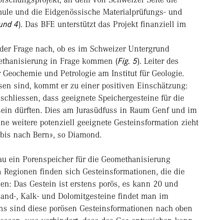
hule und die Eidgenössische Materialprüfungs- und
 und 4
). Das BFE unterstützt das Projekt finanziell im
der Frage nach, ob es im Schweizer Untergrund
methanisierung in Frage kommen (
Fig. 5
). Leiter des
ür Geochemie und Petrologie am Institut für Geologie.
en sind, kommt er zu einer positiven Einschätzung:
chliessen, dass geeignete Speichergesteine für die
ein dürften. Dies am Jurasüdfuss in Raum Genf und im
ne weitere potenziell geeignete Gesteinsformation zieht
bis nach Bern», so Diamond.
au ein Porenspeicher für die Geomethanisierung
 Regionen finden sich Gesteinsformationen, die die
len: Das Gestein ist erstens porös, es kann 20 und
nd-, Kalk- und Dolomitgesteine findet man im
ns sind diese porösen Gesteinsformationen nach oben