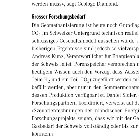
werden muss», sagt Geologe Diamond.
Grosser Forschungsbedarf
Die Geomethanisierung ist heute noch Grundlag
CO
im Schweizer Untergrund technisch realisie
2
schlüssiges Geschäftsmodell aussehen würde, i
bisherigen Ergebnisse sind jedoch so vielversp
Andreas Kunz, Verantwortlicher für Energieanl
der Schweiz leitet. Porenspeicher versprechen 
heutigem Wissen auch den Vorzug, dass Wasser
Teile H
und ein Teil CO
) zugeführt werden m
2
2
befüllt werden, aber nur in den Sommermonaten
dessen Produktion verfügbar ist. Daniel Sidler,
Forschungspartnern koordiniert, verweist auf da
«Szenarienrechnungen der inländischen Energ
Forschungsprojekts zeigen, dass wir mit der G
Gasbedarf der Schweiz vollständig oder bis zu
könnten.»