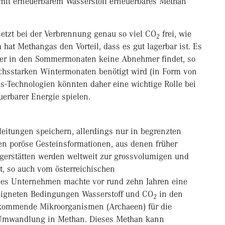
mit erneuerbarem Wasserstoff erneuerbares Methan
setzt bei der Verbrennung genau so viel CO
frei, wie
2
hat Methangas den Vorteil, dass es gut lagerbar ist. Es
der in den Sommermonaten keine Abnehmer findet, so
uchsstarken Wintermonaten benötigt wird (in Form von
s-Technologien könnten daher eine wichtige Rolle bei
erbarer Energie spielen.
eitungen speichern, allerdings nur in begrenzten
en poröse Gesteinsformationen, aus denen früher
agerstätten werden weltweit zur grossvolumigen und
t, so auch vom österreichischen
es Unternehmen machte vor rund zehn Jahren eine
igneten Bedingungen Wasserstoff und CO
in den
2
orkommende Mikroorganismen (Archaeen) für die
n Umwandlung in Methan. Dieses Methan kann