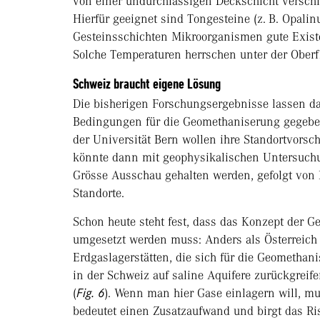
von einer undurchlässigen Deckschicht verschl
Hierfür geeignet sind Tongesteine (z. B. Opalin
Gesteinsschichten Mikroorganismen gute Existe
Solche Temperaturen herrschen unter der Oberfl
Schweiz braucht eigene Lösung
Die bisherigen Forschungsergebnisse lassen da
Bedingungen für die Geomethaniserung gegeben
der Universität Bern wollen ihre Standortvorsch
könnte dann mit geophysikalischen Untersuchu
Grösse Ausschau gehalten werden, gefolgt von
Standorte.
Schon heute steht fest, dass das Konzept der 
umgesetzt werden muss: Anders als Österreich 
Erdgaslagerstätten, die sich für die Geomethan
in der Schweiz auf saline Aquifere zurückgreife
(
Fig. 6
). Wenn man hier Gase einlagern will, m
bedeutet einen Zusatzaufwand und birgt das Ri