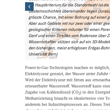
Ein Hauptkriterium für die Standortwahl ist di
Previous
Gesteinsschichten übereinander liegen (Juras
grösste Chance, mit einer Bohrung auf einen g
Aber auch Gebiete mit nur zwei oder einer gee
geologischer Kriterien mitunter für einen Pore
Genf und einen Streifen vom Bodensee über Z
Wissenschaftler stützen sich auf ein 3D-Mode
den bisherigen, meist erfolglosen Erdgas-Bo
Universität Bern)
Power-to-Gas-Technologien machen es möglich, 
Elektrolyseur genutzt, der Wasser unter Zufuhr 
Wird der Elektrolyseur mit Strom aus erneuerbare
erneuerbarer Wasserstoff. Wasserstoff kann ene
Zugabe von Kohlendioxid (CO
) in den Energie
2
Methanisierung braucht es idealerweise vier Te
anderem bei Industrieprozessen an. Dieses Tr