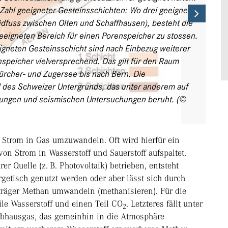
e Zahl geeigneter Gesteinsschichten: Wo drei geeignete
Next
üdfuss zwischen Olten und Schaffhausen), besteht die
eeigneten Bereich für einen Porenspeicher zu stossen.
igneten Gesteinsschicht sind nach Einbezug weiterer
nspeicher vielversprechend. Das gilt für den Raum
ürcher- und Zugersee bis nach Bern. Die
ll des Schweizer Untergrunds, das unter anderem auf
hrungen und seismischen Untersuchungen beruht. (©
Strom in Gas umzuwandeln. Oft wird hierfür ein
von Strom in Wasserstoff und Sauerstoff aufspaltet.
r Quelle (z. B. Photovoltaik) betrieben, entsteht
rgetisch genutzt werden oder aber lässt sich durch
träger Methan umwandeln (methanisieren). Für die
ile Wasserstoff und einen Teil CO
. Letzteres fällt unter
2
eibhausgas, das gemeinhin in die Atmosphäre