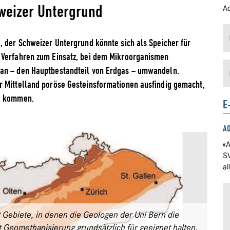
weizer Untergrund
Ad
, der Schweizer Untergrund könnte sich als Speicher für
 Verfahren zum Einsatz, bei dem Mikroorganismen
han – den Hauptbestandteil von Erdgas – umwandeln.
r Mittelland poröse Gesteinsformationen ausfindig gemacht,
ge kommen.
E
A
«A
S
a
t Gebiete, in denen die Geologen der Uni Bern die
 Geomethanisierung grundsätzlich für geeignet halten.