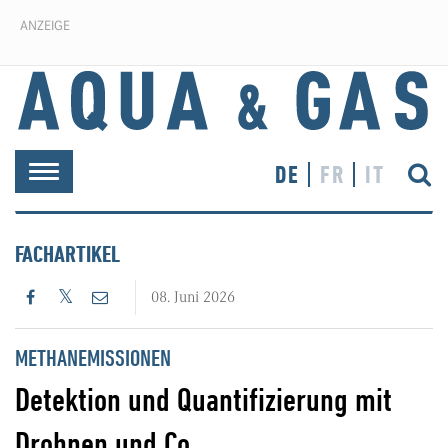
ANZEIGE
DE
FR
IT
Toggle
navigation
FACHARTIKEL
08. Juni 2026
METHANEMISSIONEN
Detektion und Quantifizierung mit
Drohnen und Co.