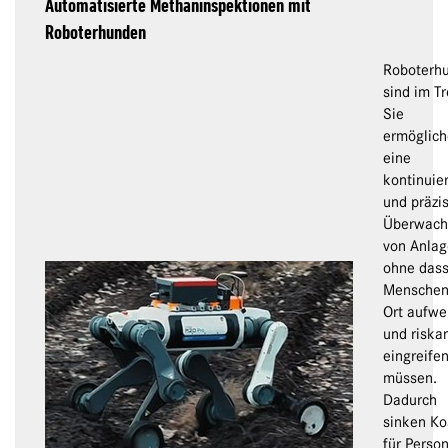
Automatisierte Methaninspektionen mit
Roboterhunden
Roboterh
sind im Tr
Sie
ermöglic
eine
kontinuier
und präzi
Überwach
von Anlag
ohne das
Menschen
Ort aufwe
und riska
eingreife
müssen.
Dadurch
sinken Ko
für Person