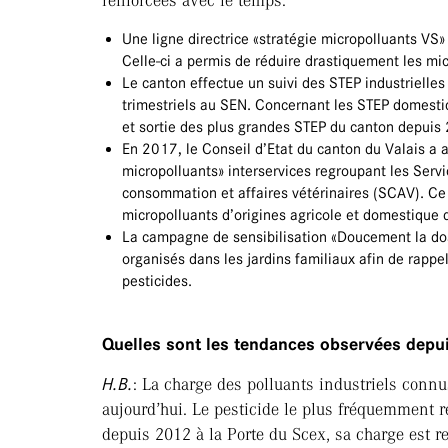
renforcées avec le temps:
Une ligne directrice «stratégie micropolluants VS»
Celle-ci a permis de réduire drastiquement les mi
Le canton effectue un suivi des STEP industrielle
trimestriels au SEN. Concernant les STEP domesti
et sortie des plus grandes STEP du canton depuis
En 2017, le Conseil d’Etat du canton du Valais a a
micropolluants» interservices regroupant les Servi
consommation et affaires vétérinaires (SCAV). Ce
micropolluants d’origines agricole et domestique 
La campagne de sensibilisation «Doucement la dos
organisés dans les jardins familiaux afin de rappe
pesticides.
Quelles sont les tendances observées depui
H.B.
: La charge des polluants industriels conn
aujourd’hui. Le pesticide le plus fréquemment r
depuis 2012 à la Porte du Scex, sa charge est 