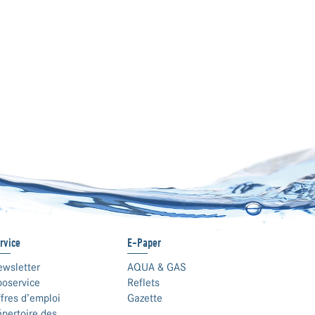
rvice
E-Paper
ewsletter
AQUA & GAS
boservice
Reflets
fres d’emploi
Gazette
pertoire des