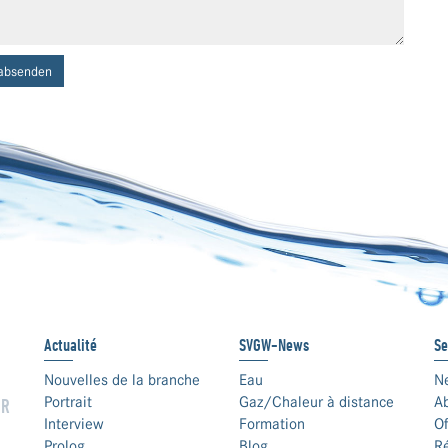
absenden
Actualité
SVGW-News
Se
Nouvelles de la branche
Eau
N
Portrait
Gaz/Chaleur à distance
A
UR
Interview
Formation
Of
Prolog
Blog
Ré