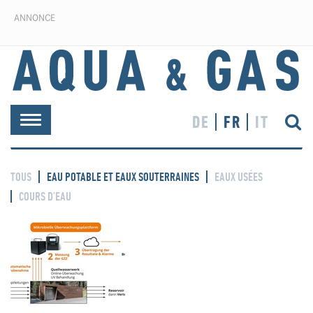
ANNONCE
DE
FR
IT
Toggle
navigation
TOUS
EAU POTABLE ET EAUX SOUTERRAINES
EAUX USÉES
COURS D’EAU