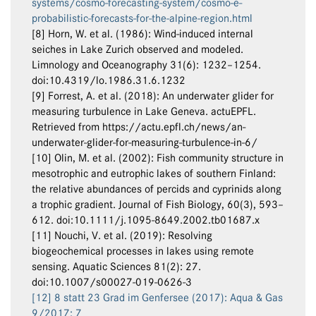
systems/cosmo-forecasting-system/cosmo-e-
probabilistic-forecasts-for-the-alpine-region.html
[8] Horn, W. et al. (1986): Wind-induced internal
seiches in Lake Zurich observed and modeled.
Limnology and Oceanography 31(6): 1232–1254.
doi:10.4319/lo.1986.31.6.1232
[9] Forrest, A. et al. (2018): An underwater glider for
measuring turbulence in Lake Geneva. actuEPFL.
Retrieved from https://actu.epfl.ch/news/an-
underwater-glider-for-measuring-turbulence-in-6/
[10] Olin, M. et al. (2002): Fish community structure in
mesotrophic and eutrophic lakes of southern Finland:
the relative abundances of percids and cyprinids along
a trophic gradient. Journal of Fish Biology, 60(3), 593–
612. doi:10.1111/j.1095-8649.2002.tb01687.x
[11] Nouchi, V. et al. (2019): Resolving
biogeochemical processes in lakes using remote
sensing. Aquatic Sciences 81(2): 27.
doi:10.1007/s00027-019-0626-3
[12] 8 statt 23 Grad im Genfersee (2017): Aqua & Gas
9/2017: 7