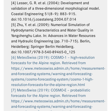
[4] Lesser, G. R. et al. (2004): Development and
validation of a three-dimensional morphological model.
Coastal Engineering 51(8–9): 883–915.
doi:10.1016/j.coastaleng.2004.07.014
[5] Zhu, Y. et al. (2009): Numerical Simulation of
Hydrodynamic Characteristics and Water Quality in
Yangchenghu Lake. In: Advances in Water Resources
and Hydraulic Engineering (pp. 710–715). Berlin,
Heidelberg: Springer Berlin Heidelberg.
doi:10.1007/978-3-540-89465-0_125
[6] MeteoSwiss (2019): COSMO-1 – high-resolution
forecasts for the Alpine region. Retrieved from
https://www.meteoswiss.admin.ch/home/measurement-
and-forecasting-systems/warning-and-forecasting-
systems/cosmo-forecasting-system/cosmo-1-high-
resolution-forecasts-for-the-alpine-region.html
[7] MeteoSwiss (2019): COSMO-E – probabilistic
forecasts for the Alpine region. Retrieved from
https://www.meteoswiss.admin.ch/home/measurement-
and-forecasting-systems/warning-and-forecasting-