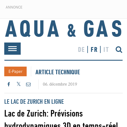
ANNONCE
DE
FR
IT
Toggle
navigation
ARTICLE TECHNIQUE
E-Paper
06. décembre 2019
LE LAC DE ZURICH EN LIGNE
Lac de Zurich: Prévisions
hydrodynamiques 3D en temps-réel