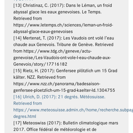
[13] Christinaz, C. (2017): Dans le Léman, un froid
abyssal glace les eaux genevoises. Le Temps.
Retrieved from
https://www.letemps.ch/sciences/leman-un-froid-
abyssal-glace-eaux-genevoises
[14] Mertenat, T. (2017): Les Vaudois ont volé l’eau
chaude aux Genevois. Tribune de Genève. Retrieved
from https://www.tdg.ch/geneve/actu-
genevoise/Les-Vaudois-ont-vole-l-eau-chaude-aux-
Genevois/story/17716182
[15] Rietz, H. (2017): Genfersee plötzlich um 15 Grad
kälter. NZZ. Retrieved from
https://www.nzz.ch/panorama/badesaison-
genfersee-ploetzlich-um-15-grad-kaelter-ld.1304755
[16] Ulrich, D. (2017): 21 degrés. Météosuisse.
Retrieved from
https://www.meteosuisse.admin.ch/home/recherche.subpa
degres.html
[17] Meteoswiss (2017): Bulletin climatologique mars
2017. Office fédéral de météorologie et de