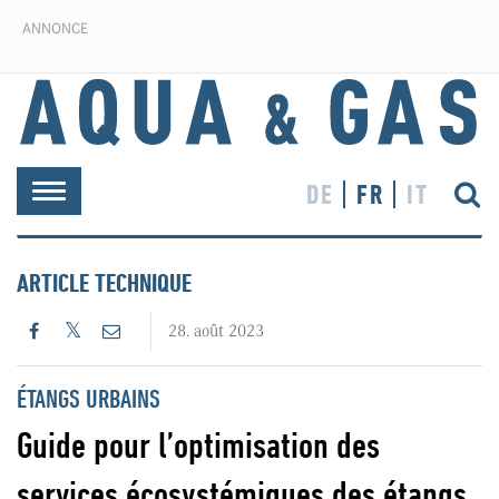
ANNONCE
DE
FR
IT
Toggle
navigation
ARTICLE TECHNIQUE
28. août 2023
ÉTANGS URBAINS
Guide pour l’optimisation des
services écosystémiques des étangs