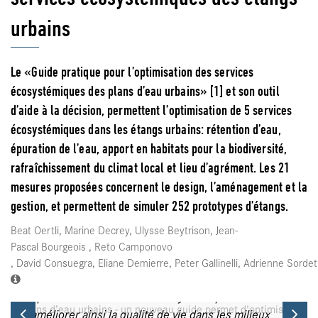
urbains
Le «Guide pratique pour l’optimisation des services
écosystémiques des plans d’eau urbains» [1] et son outil
d’aide à la décision, permettent l’optimisation de 5 services
écosystémiques dans les étangs urbains: rétention d’eau,
épuration de l’eau, apport en habitats pour la biodiversité,
rafraîchissement du climat local et lieu d’agrément. Les 21
mesures proposées concernent le design, l’aménagement et la
gestion, et permettent de simuler 252 prototypes d’étangs.
Beat Oertli, Marine Decrey, Ulysse Beytrison, Jean-
Pascal Bourgeois , Reto Camponovo
, David Consuegra, Eliane Demierre, Peter Gallinelli, Adrienne Sorde
Plans d’eau urbains - un nouveau guide permet
d'optimiser leurs services écosystémiques et
Previous
Ne
d'améliorer ainsi la qualité de vie dans les milieux