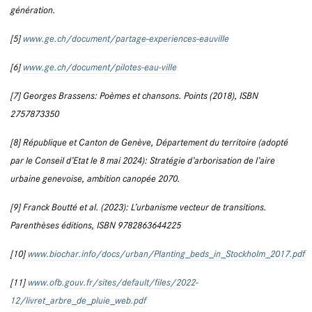
génération.
[5]
www.ge.ch/document/partage-experiences-eauville
[6]
www.ge.ch/document/pilotes-eau-ville
[7] Georges Brassens: Poèmes et chansons. Points (2018), ISBN
2757873350
[8] République et Canton de Genève, Département du territoire (adopté
par le Conseil d’Etat le 8 mai 2024): Stratégie d’arborisation de l’aire
urbaine genevoise, ambition canopée 2070.
[9] Franck Boutté et al. (2023): L’urbanisme vecteur de transitions.
Parenthèses éditions, ISBN 9782863644225
[10]
www.biochar.info/docs/urban/Planting_beds_in_Stockholm_2017.pdf
[11]
www.ofb.gouv.fr/sites/default/files/2022-
12/livret_arbre_de_pluie_web.pdf