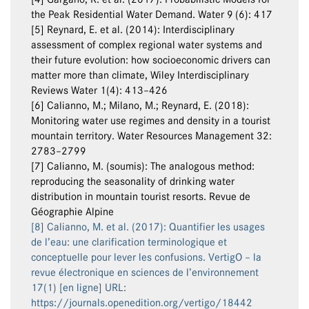
the Peak Residential Water Demand. Water 9 (6): 417
[5] Reynard, E. et al. (2014): Interdisciplinary
assessment of complex regional water systems and
their future evolution: how socioeconomic drivers can
matter more than climate, Wiley Interdisciplinary
Reviews Water 1(4): 413–426
[6] Calianno, M.; Milano, M.; Reynard, E. (2018):
Monitoring water use regimes and density in a tourist
mountain territory. Water Resources Management 32:
2783–2799
[7] Calianno, M. (soumis): The analogous method:
reproducing the seasonality of drinking water
distribution in mountain tourist resorts. Revue de
Géographie Alpine
[8] Calianno, M. et al. (2017): Quantifier les usages
de l’eau: une clarification terminologique et
conceptuelle pour lever les confusions. VertigO – la
revue électronique en sciences de l’environnement
17(1) [en ligne] URL:
https://journals.openedition.org/vertigo/18442