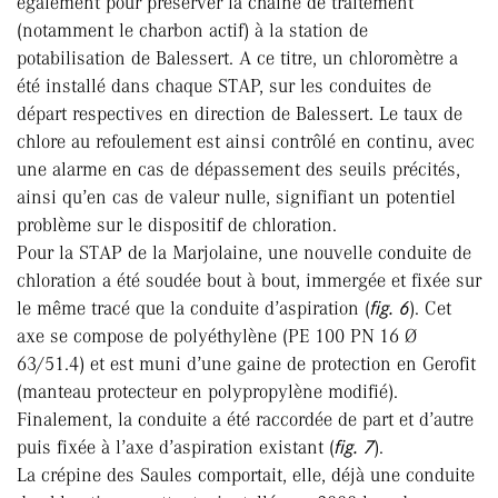
également pour préserver la chaîne de traitement
(notamment le charbon actif) à la station de
potabilisation de Balessert. A ce titre, un chloromètre a
été installé dans chaque STAP, sur les conduites de
départ respectives en direction de Balessert. Le taux de
chlore au refoulement est ainsi contrôlé en continu, avec
une alarme en cas de dépassement des seuils précités,
ainsi qu’en cas de valeur nulle, signifiant un potentiel
problème sur le dispositif de chloration.
Pour la STAP de la Marjolaine, une nouvelle conduite de
chloration a été soudée bout à bout, immergée et fixée sur
le même tracé que la conduite d’aspiration (
fig. 6
). Cet
axe se compose de polyéthylène (PE 100 PN 16 Ø
63/51.4) et est muni d’une gaine de protection en Gerofit
(manteau protecteur en polypropylène modifié).
Finalement, la conduite a été raccordée de part et d’autre
puis fixée à l’axe d’aspiration existant (
fig. 7
).
La crépine des Saules comportait, elle, déjà une conduite