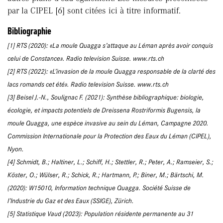
par la CIPEL [6] sont citées ici à titre informatif.
Bibliographie
[1] RTS (2020): «La moule Quagga s’attaque au Léman après avoir conquis
celui de Constance». Radio television Suisse. www.rts.ch
[2] RTS (2022): «L’invasion de la moule Quagga responsable de la clarté des
lacs romands cet été». Radio television Suisse. www.rts.ch
[3] Beisel J.-N., Soulignac F. (2021): Synthèse bibliographique: biologie,
écologie, et impacts potentiels de Dreissena Rostriformis Bugensis, la
moule Quagga, une espèce invasive au sein du Léman, Campagne 2020.
Commission Internationale pour la Protection des Eaux du Léman (CIPEL),
Nyon.
[4] Schmidt, B.; Haltiner, L.; Schiff, H.; Stettler, R.; Peter, A.; Ramseier, S.;
Köster, O.; Wülser, R.; Schick, R.; Hartmann, P.; Biner, M.; Bärtschi, M.
(2020): W15010, Information technique Quagga. Société Suisse de
l’Industrie du Gaz et des Eaux (SSIGE), Zürich.
[5] Statistique Vaud (2023): Population résidente permanente au 31