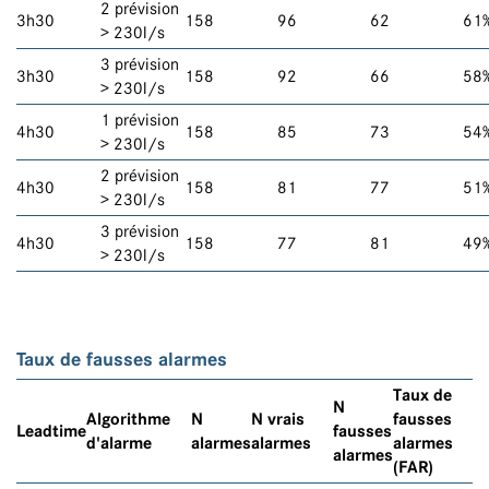
2 prévision
3h30
158
96
62
61
> 230l/s
3 prévision
3h30
158
92
66
58
> 230l/s
1 prévision
4h30
158
85
73
54
> 230l/s
2 prévision
4h30
158
81
77
51
> 230l/s
3 prévision
4h30
158
77
81
49
> 230l/s
Taux de fausses alarmes
Taux de
N
Algorithme
N
N vrais
fausses
Leadtime
fausses
d'alarme
alarmes
alarmes
alarmes
alarmes
(FAR)