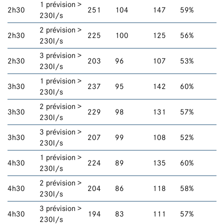
1 prévision >
2h30
251
104
147
59%
230l/s
2 prévision >
2h30
225
100
125
56%
230l/s
3 prévision >
2h30
203
96
107
53%
230l/s
1 prévision >
3h30
237
95
142
60%
230l/s
2 prévision >
3h30
229
98
131
57%
230l/s
3 prévision >
3h30
207
99
108
52%
230l/s
1 prévision >
4h30
224
89
135
60%
230l/s
2 prévision >
4h30
204
86
118
58%
230l/s
3 prévision >
4h30
194
83
111
57%
230l/s