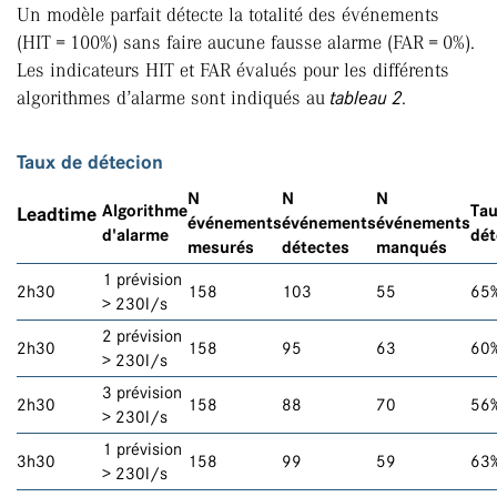
Un modèle parfait détecte la totalité des événements
(HIT = 100%) sans faire aucune fausse alarme (FAR = 0%).
Les indicateurs HIT et FAR évalués pour les différents
algorithmes d’alarme sont indiqués au
tableau 2
.
Taux de détecion
N
N
N
Algorithme
Tau
Leadtime
événements
événements
événements
d'alarme
dét
mesurés
détectes
manqués
1 prévision
2h30
158
103
55
65
> 230l/s
2 prévision
2h30
158
95
63
60
> 230l/s
3 prévision
2h30
158
88
70
56
> 230l/s
1 prévision
3h30
158
99
59
63
> 230l/s