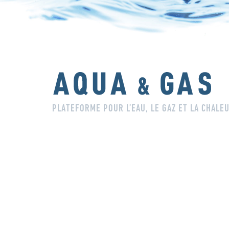
PLATEFORME POUR L’EAU, LE GAZ ET LA CHALE