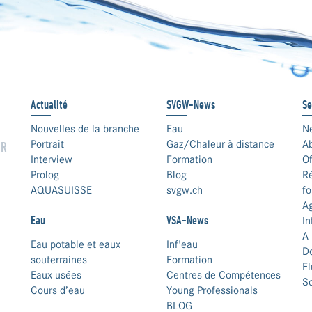
Actualité
SVGW-News
Se
Nouvelles de la branche
Eau
N
Portrait
Gaz/Chaleur à distance
A
UR
Interview
Formation
Of
Prolog
Blog
Ré
AQUASUISSE
svgw.ch
fo
A
Eau
VSA-News
In
A 
Eau potable et eaux
Inf'eau
D
souterraines
Formation
F
Eaux usées
Centres de Compétences
S
Cours d’eau
Young Professionals
BLOG