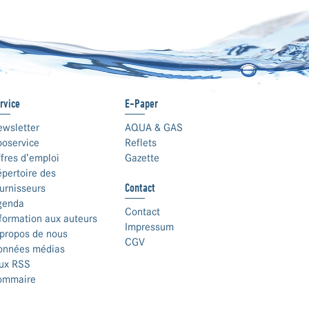
rvice
E-Paper
ewsletter
AQUA & GAS
boservice
Reflets
fres d’emploi
Gazette
pertoire des
Contact
urnisseurs
genda
Contact
formation aux auteurs
Impressum
propos de nous
CGV
onnées médias
lux RSS
ommaire