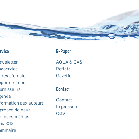
rvice
E-Paper
ewsletter
AQUA & GAS
boservice
Reflets
fres d’emploi
Gazette
pertoire des
Contact
urnisseurs
genda
Contact
formation aux auteurs
Impressum
propos de nous
CGV
onnées médias
lux RSS
ommaire