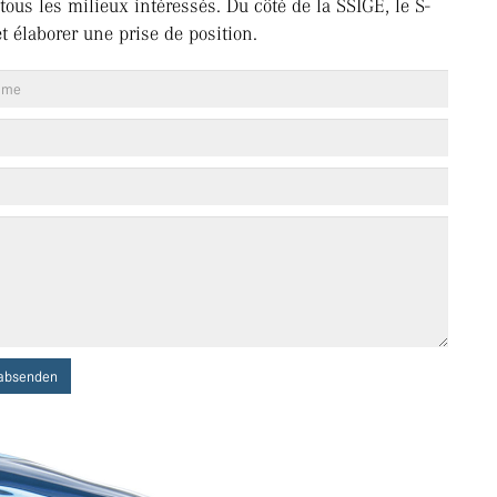
tous les milieux intéressés. Du côté de la SSIGE, le S-
 élaborer une prise de position.
absenden