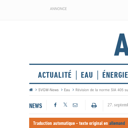
ANNONCE
ACTUALITÉ
EAU
ÉNERGI
SVGW-News
Eau
Révision de la norme SIA 405 s
NEWS
27. septem
Traduction automatique - texte original en
allemand