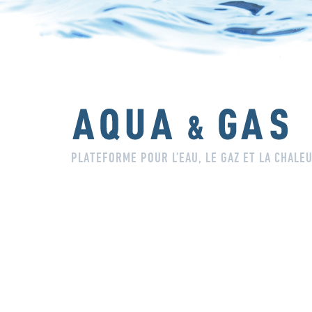
PLATEFORME POUR L’EAU, LE GAZ ET LA CHALE