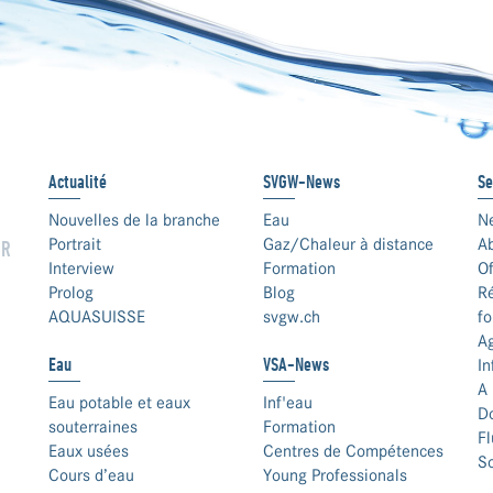
Actualité
SVGW-News
Se
Nouvelles de la branche
Eau
N
Portrait
Gaz/Chaleur à distance
A
UR
Interview
Formation
Of
Prolog
Blog
Ré
AQUASUISSE
svgw.ch
fo
A
Eau
VSA-News
In
A 
Eau potable et eaux
Inf'eau
D
souterraines
Formation
F
Eaux usées
Centres de Compétences
S
Cours d’eau
Young Professionals