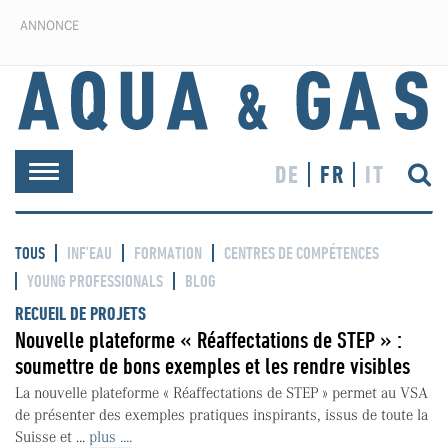
ANNONCE
DE
FR
IT
Toggle
navigation
TOUS
INF'EAU
FORMATION
CENTRES DE COMPÉTENCES
YOUNG PROFESSIONALS
BLOG
RECUEIL DE PROJETS
Nouvelle plateforme « Réaffectations de STEP » :
soumettre de bons exemples et les rendre visibles
La nouvelle plateforme « Réaffectations de STEP » permet au VSA
de présenter des exemples pratiques inspirants, issus de toute la
Suisse et ...
plus ....