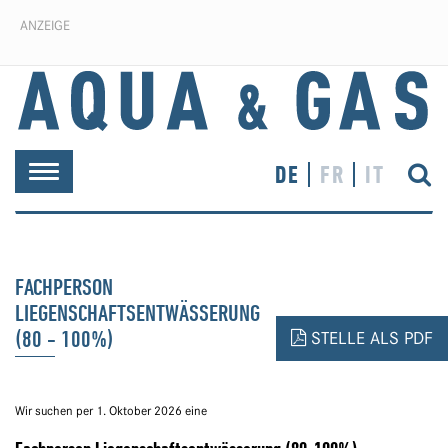
ANZEIGE
DE
FR
IT
Toggle
navigation
FACHPERSON
LIEGENSCHAFTSENTWÄSSERUNG
(80 - 100%)
STELLE ALS PDF
Wir suchen per 1. Oktober 2026
eine