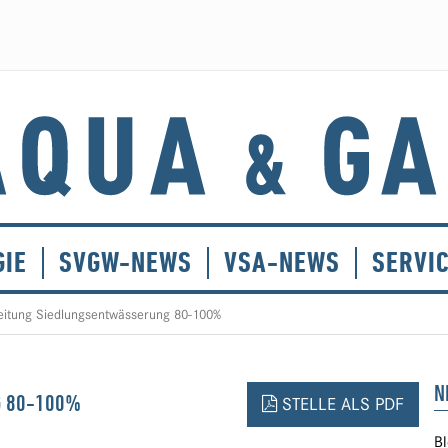
GIE
SVGW-NEWS
VSA-NEWS
SERVI
eitung Siedlungsentwässerung 80-100%
N
G 80-100%
STELLE ALS PDF
Bl