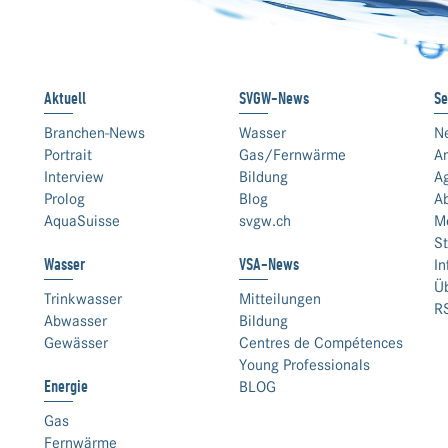
Aktuell
SVGW-News
Se
Branchen-News
Wasser
N
Portrait
Gas/Fernwärme
An
Interview
Bildung
A
Prolog
Blog
A
AquaSuisse
svgw.ch
M
St
Wasser
VSA-News
In
Ü
Trinkwasser
Mitteilungen
R
Abwasser
Bildung
Gewässer
Centres de Compétences
Young Professionals
Energie
BLOG
Gas
Fernwärme