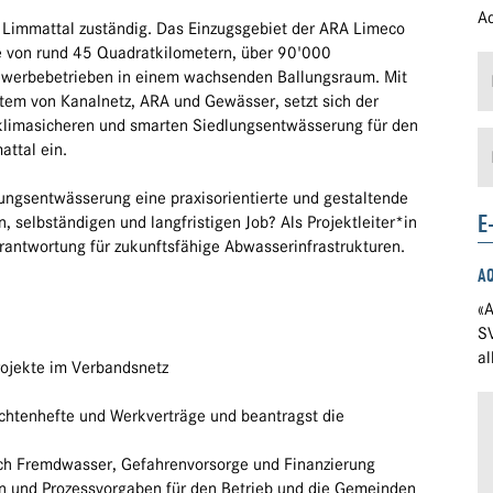
Ad
m Limmattal zuständig. Das Einzugsgebiet der ARA Limeco
e von rund 45 Quadratkilometern, über 90'000
Gewerbebetrieben in einem wachsenden Ballungsraum. Mit
em von Kanalnetz, ARA und Gewässer, setzt sich der
klimasicheren und smarten Siedlungsentwässerung für den
ttal ein.
ungsentwässerung eine praxisorientierte und gestaltende
E
, selbständigen und langfristigen Job? Als Projektleiter*in
rantwortung für zukunftsfähige Abwasserinfrastrukturen.
A
«A
S
a
ojekte im Verbandsnetz
ichtenhefte und Werkverträge und beantragst die
eich Fremdwasser, Gefahrenvorsorge und Finanzierung
n und Prozessvorgaben für den Betrieb und die Gemeinden