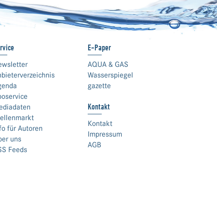
rvice
E-Paper
ewsletter
AQUA & GAS
bieterverzeichnis
Wasserspiegel
genda
gazette
boservice
Kontakt
ediadaten
ellenmarkt
Kontakt
fo für Autoren
Impressum
ber uns
AGB
SS Feeds