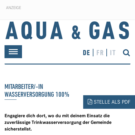
ANZEIGE
DE
FR
IT
Toggle
navigation
MITARBEITER/-IN
WASSERVERSORGUNG 100%
STELLE ALS PDF
Engagiere dich dort, wo du mit deinem Einsatz die
zuverlässige Trinkwasserversorgung der Gemeinde
sicherstellst.