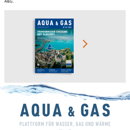
A&G.
PLATTFORM FÜR WASSER, GAS UND WÄRME