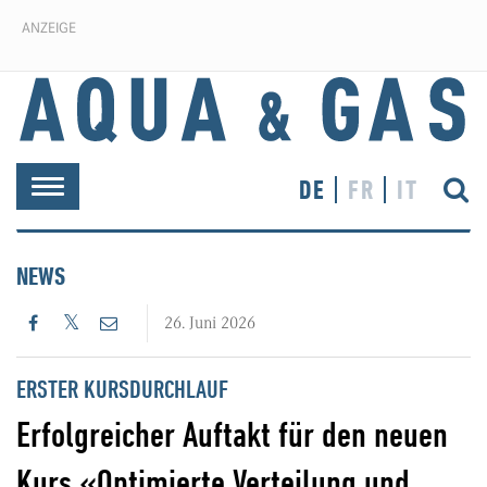
ANZEIGE
DE
FR
IT
Toggle
navigation
NEWS
26. Juni 2026
ERSTER KURSDURCHLAUF
Erfolgreicher Auftakt für den neuen
Kurs «Optimierte Verteilung und