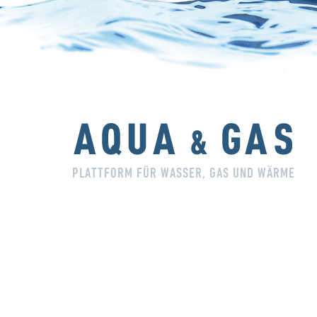
PLATTFORM FÜR WASSER, GAS UND WÄRME