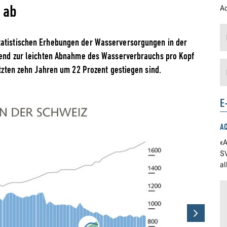
 ab
Ad
tatistischen Erhebungen der Wasserversorgungen in der
Trend zur leichten Abnahme des Wasserverbrauchs pro Kopf
etzten zehn Jahren um 22 Prozent gestiegen sind.
E
A
«A
S
a
Next