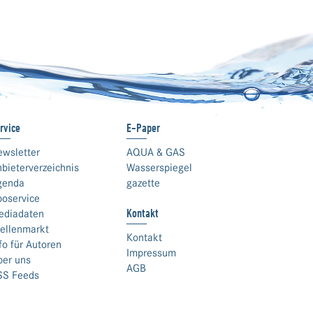
rvice
E-Paper
ewsletter
AQUA & GAS
bieterverzeichnis
Wasserspiegel
genda
gazette
boservice
Kontakt
ediadaten
ellenmarkt
Kontakt
fo für Autoren
Impressum
ber uns
AGB
SS Feeds