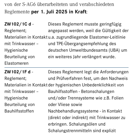
von der S-AG6 überarbeiteten und verabschiedeten
Reglemente
per 1. Juli 2025 in Kraft
:
ZW102/1C d
-
Dieses Reglement musste geringfügig
Reglement;
angepasst werden, weil die Gültigkeit der
Materialien in Kontakt
u.a. zugrundliegende Elastomer-Leitlinie
mit Trinkwasser –
und TPE-Übergangsempfehlung des
Hygienische
deutschen Umweltbundesamts (UBA) um
Beurteilung von
ein weiteres Jahr verlängert wurde.
Elastomeren
ZW102/1F d
-
Dieses Reglement legt die Anforderungen
Reglement;
und Prüfverfahren fest, um den Nachweis
Materialien in Kontakt
der hygienischen Unbedenklichkeit von
mit Trinkwasser –
Bauhilfsstoffen - Betonschalungen
Hygienische
und/oder Trennsysteme wie z.B. Folien
Beurteilung von
oder Vliese sowie
Bauhilfsstoffen
Nachbehandlungssysteme - in Kontakt
(direkt oder indirekt) mit Trinkwasser zu
erbringen. Schalungsölen und
Schalungstrennmitteln sind explizit