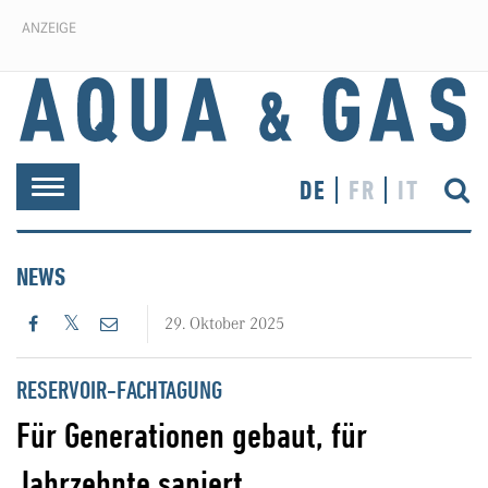
ANZEIGE
DE
FR
IT
Toggle
navigation
NEWS
29. Oktober 2025
RESERVOIR-FACHTAGUNG
Für Generationen gebaut, für
Jahrzehnte saniert