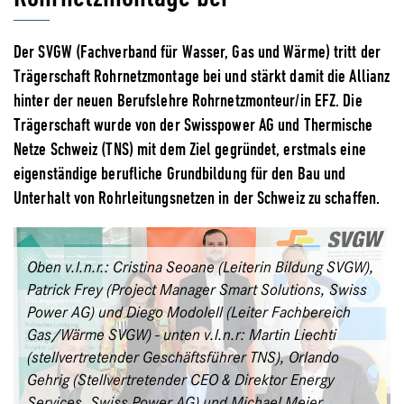
Der SVGW (Fachverband für Wasser, Gas und Wärme) tritt der
Trägerschaft Rohrnetzmontage bei und stärkt damit die Allianz
hinter der neuen Berufslehre Rohrnetzmonteur/in EFZ. Die
Trägerschaft wurde von der Swisspower AG und Thermische
Netze Schweiz (TNS) mit dem Ziel gegründet, erstmals eine
eigenständige berufliche Grundbildung für den Bau und
Unterhalt von Rohrleitungsnetzen in der Schweiz zu schaffen.
Oben v.l.n.r.: Cristina Seoane (Leiterin Bildung SVGW),
Patrick Frey (Project Manager Smart Solutions, Swiss
Power AG) und Diego Modolell (Leiter Fachbereich
Gas/Wärme SVGW) - unten v.l.n.r: Martin Liechti
(stellvertretender Geschäftsführer TNS), Orlando
Gehrig (Stellvertretender CEO & Direktor Energy
Services, Swiss Power AG) und Michael Meier