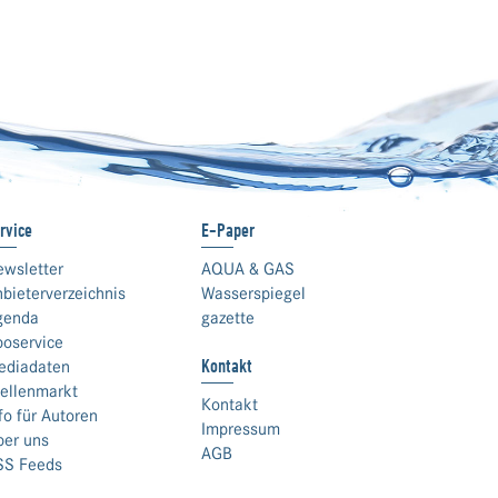
rvice
E-Paper
ewsletter
AQUA & GAS
bieterverzeichnis
Wasserspiegel
genda
gazette
boservice
Kontakt
ediadaten
ellenmarkt
Kontakt
fo für Autoren
Impressum
ber uns
AGB
SS Feeds