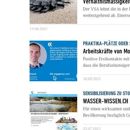
Verhältnismässigkei
Der VSA lehnt die in de
weitestgehend ab. Einers
19.08.2021
PRAKTIKA-PLÄTZE ODER
Arbeitskräfte von M
Positive Erstkontakte mi
dass die Berufseinsteiger
30.08.2021
SENSIBILISIERUNG ZU ST
WASSER-WISSEN.CH - 
Für einen wirksamen und 
Bevölkerung bezüglich Ge
22.07.2021