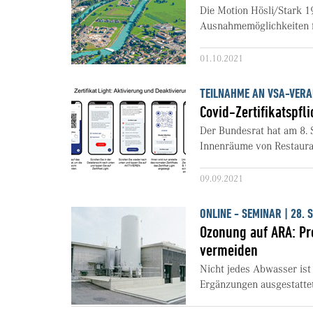
Die Motion Hösli/Stark 1
Ausnahmemöglichkeiten fü
01.10.2021
TEILNAHME AN VSA-VER
Covid-Zertifikatspfli
Der Bundesrat hat am 8. S
Innenräume von Restauran
09.09.2021
ONLINE - SEMINAR | 28.
Ozonung auf ARA: P
vermeiden
Nicht jedes Abwasser ist 
Ergänzungen ausgestatte