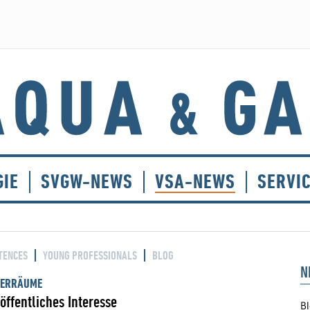
GIE
SVGW-NEWS
VSA-NEWS
SERVI
TENCES
YOUNG PROFESSIONALS
BLOG
N
SERRÄUME
öffentliches Interesse
Bl