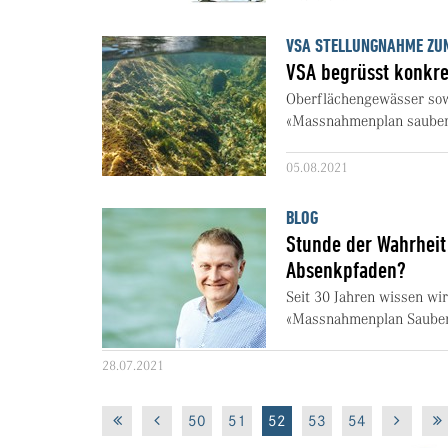
VSA STELLUNGNAHME Z
VSA begrüsst konkre
Oberflächengewässer sow
«Massnahmenplan saubere
05.08.2021
BLOG
Stunde der Wahrheit 
Absenkpfaden?
Seit 30 Jahren wissen wi
«Massnahmenplan Sauberes
28.07.2021
50
51
52
53
54