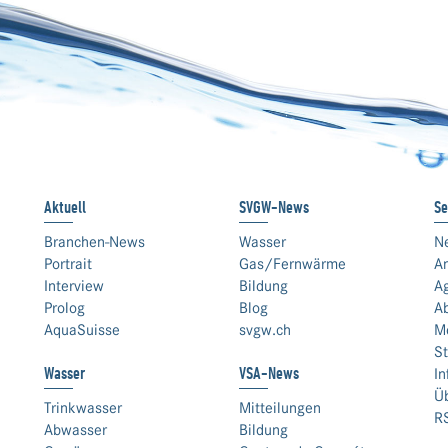
Aktuell
SVGW-News
Se
Branchen-News
Wasser
N
Portrait
Gas/Fernwärme
An
Interview
Bildung
A
Prolog
Blog
A
AquaSuisse
svgw.ch
M
St
Wasser
VSA-News
In
Ü
Trinkwasser
Mitteilungen
R
Abwasser
Bildung