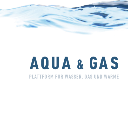
PLATTFORM FÜR WASSER, GAS UND WÄRME