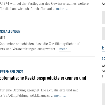
9.4374 will bei der Festlegung des Gewässerraumes weitere
Ad
r die Landwirtschaft schaffen auf ...
mehr ....
ANSTALTUNGEN
cht
eptember entschieden, dass die Zertifikatspflicht auf
E
ts und Veranstaltungen ausgeweitet ...
mehr ....
A
«A
S
 SEPTEMBER 2021
a
roblematische Reaktionsprodukte erkennen und
für eine Ozonung geeignet. Die aktualisierte und mit
te VSA-Empfehlung «Abklärungen ...
mehr ....