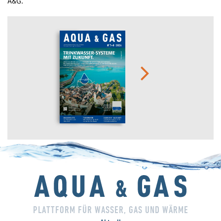
A&G.
PLATTFORM FÜR WASSER, GAS UND WÄRME