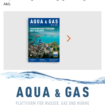
A&G.
PLATTFORM FÜR WASSER, GAS UND WÄRME