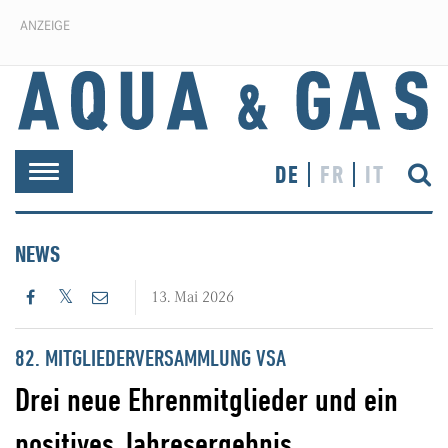
ANZEIGE
DE
FR
IT
Toggle
navigation
NEWS
13. Mai 2026
82. MITGLIEDERVERSAMMLUNG VSA
Drei neue Ehrenmitglieder und ein
positives Jahresergebnis