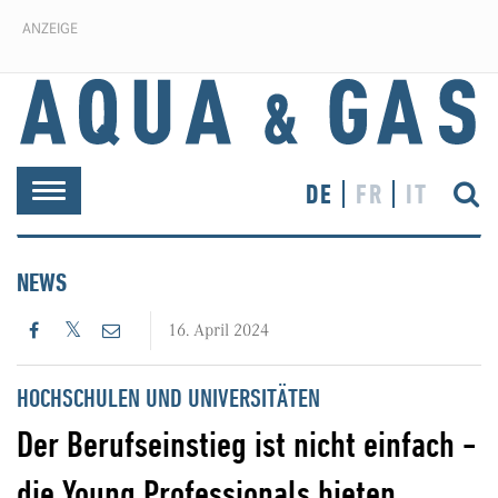
ANZEIGE
DE
FR
IT
Toggle
navigation
NEWS
16. April 2024
HOCHSCHULEN UND UNIVERSITÄTEN
Der Berufseinstieg ist nicht einfach -
die Young Professionals bieten