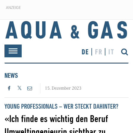
ANZEIGE
DE
FR
IT
Toggle
navigation
NEWS
15. Dezember 2023
YOUNG PROFESSIONALS – WER STECKT DAHINTER?
«Ich finde es wichtig den Beruf
Umweltingenieurin sichtbar zu