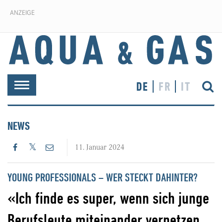
ANZEIGE
DE
FR
IT
Toggle
navigation
NEWS
11. Januar 2024
YOUNG PROFESSIONALS – WER STECKT DAHINTER?
«Ich finde es super, wenn sich junge
Berufsleute miteinander vernetzen