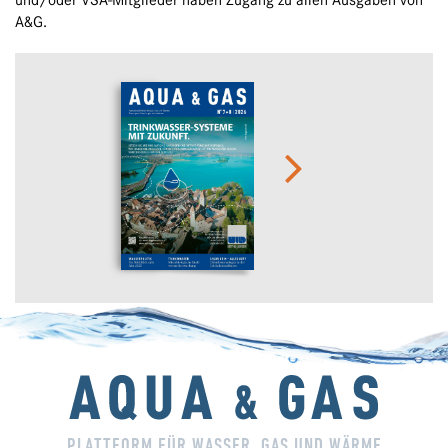
und/oder VSA-Mitglieder haben Zugang zu allen Ausgaben von
A&G.
PLATTFORM FÜR WASSER, GAS UND WÄRME