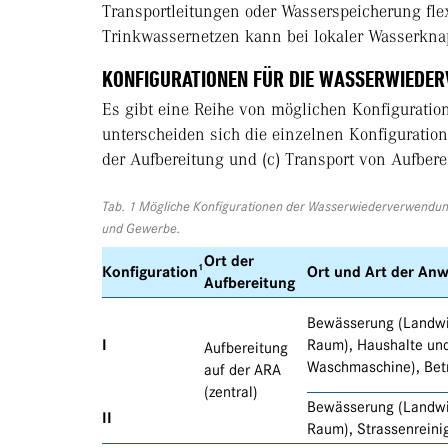
Transportleitungen oder Wasserspeicherung fle
Trinkwassernetzen kann bei lokaler Wasserknap
KONFIGURATIONEN FÜR DIE WASSERWIEDE
Es gibt eine Reihe von möglichen Konfiguratio
unterscheiden sich die einzelnen Konfiguration
der Aufbereitung und (c) Transport von Aufber
Tab. 1 Mögliche Konfigurationen der Wasserwiederverwendun
und Gewerbe.
Ort der
Konfiguration¹
Ort und Art der An
Aufbereitung
Bewässerung (Landwir
I
Raum), Haushalte un
Aufbereitung
Waschmaschine), Bet
auf der ARA
(zentral)
Bewässerung (Landwir
II
Raum), Strassenreini