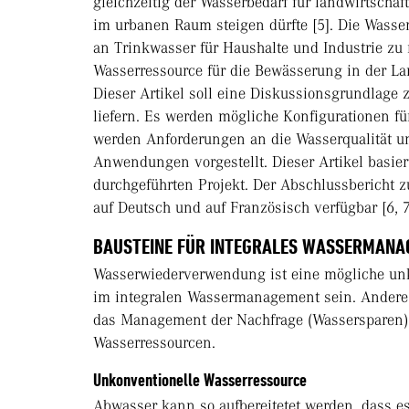
gleichzeitig der Wasserbedarf für landwirtsch
im urbanen Raum steigen dürfte [5]. Die Wasse
an Trinkwasser für Haushalte und Industrie zu 
Wasserressource für die Bewässerung in der L
Dieser Artikel soll eine Diskussionsgrundlage
liefern. Es werden mögliche Konfigurationen f
werden Anforderungen an die Wasserqualität un
Anwendungen vorgestellt. Dieser Artikel basie
durchgeführten Projekt. Der Abschlussbericht z
auf Deutsch und auf Französisch verfügbar [6, 7
BAUSTEINE FÜR INTEGRALES WASSERMAN
Wasserwiederverwendung ist eine mögliche unk
im integralen Wassermanagement sein. Andere
das Management der Nachfrage (Wassersparen)
Wasserressourcen.
Unkonventionelle Wasserressource
Abwasser kann so aufbereitetet werden, dass e