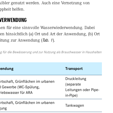
xibler genutzt werden. Auch eine Vernetzung von
pheit helfen.
RVERWENDUNG
nen für eine sinnvolle Wasserwiederwendung. Dabei
en hinsichtlich (a) Ort und Art der Anwendung, (b) Ort
eitung zur Anwendung (
Tab. 1
).
g für die Bewässerung und zur Nutzung als Brauchwasser in Haushalten
wendung
Transport
Druckleitung
tschaft, Grünflächen im urbanen
(separate
d Gewerbe (WC-Spülung,
Leitungen oder Pipe-
riebswasser für ARA
in-Pipe)
tschaft, Grünflächen im urbanen
Tankwagen
gung