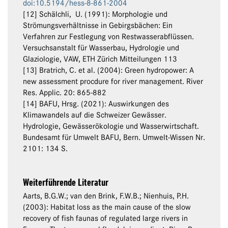
doi:10.5194/hess-8-861-2004
[12] Schälchli, U. (1991): Morphologie und
Strömungsverhältnisse in Gebirgsbächen: Ein
Verfahren zur Festlegung von Restwasserabflüssen.
Versuchsanstalt für Wasserbau, Hydrologie und
Glaziologie, VAW, ETH Zürich Mitteilungen 113
[13] Bratrich, C. et al. (2004): Green hydropower: A
new assessment procdure for river management. River
Res. Applic. 20: 865-882
[14] BAFU, Hrsg. (2021): Auswirkungen des
Klimawandels auf die Schweizer Gewässer.
Hydrologie, Gewässerökologie und Wasserwirtschaft.
Bundesamt für Umwelt BAFU, Bern. Umwelt-Wissen Nr.
2101: 134 S.
Weiterführende Literatur
Aarts, B.G.W.; van den Brink, F.W.B.; Nienhuis, P.H.
(2003): Habitat loss as the main cause of the slow
recovery of fish faunas of regulated large rivers in