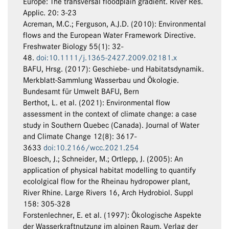
Europe: The transversal floodplain gradient. River Res.
Applic. 20: 3-23
Acreman, M.C.; Ferguson, A.J.D. (2010): Environmental
flows and the European Water Framework Directive.
Freshwater Biology 55(1): 32-
48.
doi:10.1111/j.1365-2427.2009.02181.x
BAFU, Hrsg. (2017): Geschiebe- und Habitatsdynamik.
Merkblatt-Sammlung Wasserbau und Ökologie.
Bundesamt für Umwelt BAFU, Bern
Berthot, L. et al. (2021): Environmental flow
assessment in the context of climate change: a case
study in Southern Quebec (Canada). Journal of Water
and Climate Change 12(8): 3617-
3633
doi:10.2166/wcc.2021.254
Bloesch, J.; Schneider, M.; Ortlepp, J. (2005): An
application of physical habitat modelling to quantify
ecololgical flow for the Rheinau hydropower plant,
River Rhine. Large Rivers 16, Arch Hydrobiol. Suppl
158: 305-328
Forstenlechner, E. et al. (1997): Ökologische Aspekte
der Wasserkraftnutzung im alpinen Raum. Verlag der