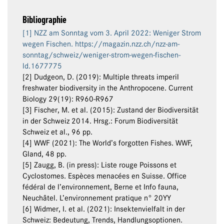
Bibliographie
[1] NZZ am Sonntag vom 3. April 2022: Weniger Strom
wegen Fischen. https://magazin.nzz.ch/nzz-am-
sonntag/schweiz/weniger-strom-wegen-fischen-
ld.1677775
[2] Dudgeon, D. (2019): Multiple threats imperil
freshwater biodiversity in the Anthropocene. Current
Biology 29(19): R960-R967
[3] Fischer, M. et al. (2015): Zustand der Biodiversität
in der Schweiz 2014. Hrsg.: Forum Biodiversität
Schweiz et al., 96 pp.
[4] WWF (2021): The World’s forgotten Fishes. WWF,
Gland, 48 pp.
[5] Zaugg, B. (in press): Liste rouge Poissons et
Cyclostomes. Espèces menacées en Suisse. Office
fédéral de l’environnement, Berne et Info fauna,
Neuchâtel. L’environnement pratique n° 20YY
[6] Widmer, I. et al. (2021): Insektenvielfalt in der
Schweiz: Bedeutung, Trends, Handlungsoptionen.