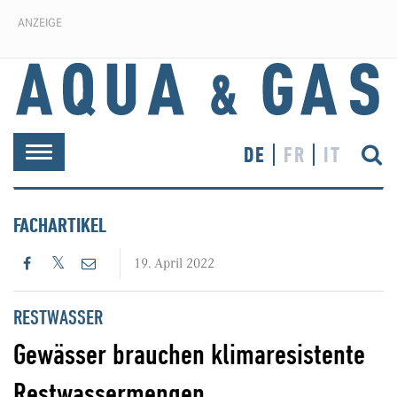
ANZEIGE
DE
FR
IT
Toggle
navigation
FACHARTIKEL
19. April 2022
RESTWASSER
Gewässer brauchen klimaresistente
Restwassermengen