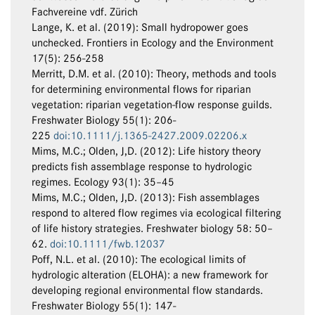
Fachvereine vdf. Zürich
Lange, K. et al. (2019): Small hydropower goes
unchecked. Frontiers in Ecology and the Environment
17(5): 256-258
Merritt, D.M. et al. (2010): Theory, methods and tools
for determining environmental flows for riparian
vegetation: riparian vegetation-flow response guilds.
Freshwater Biology 55(1): 206-
225
doi:10.1111/j.1365-2427.2009.02206.x
Mims, M.C.; Olden, J,D. (2012): Life history theory
predicts fish assemblage response to hydrologic
regimes. Ecology 93(1): 35–45
Mims, M.C.; Olden, J,D. (2013): Fish assemblages
respond to altered flow regimes via ecological filtering
of life history strategies. Freshwater biology 58: 50–
62.
doi:10.1111/fwb.12037
Poff, N.L. et al. (2010): The ecological limits of
hydrologic alteration (ELOHA): a new framework for
developing regional environmental flow standards.
Freshwater Biology 55(1): 147-