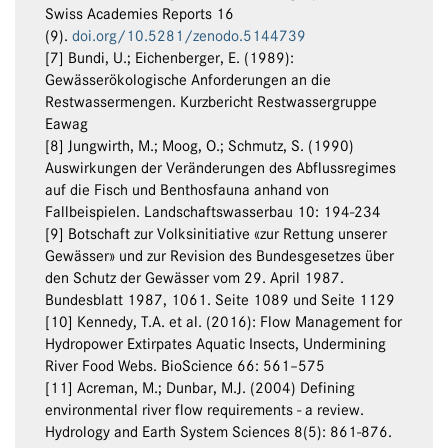
Swiss Academies Reports 16
(9).
doi.org/10.5281/zenodo.5144739
[7] Bundi, U.; Eichenberger, E. (1989):
Gewässerökologische Anforderungen an die
Restwassermengen. Kurzbericht Restwassergruppe
Eawag
[8] Jungwirth, M.; Moog, O.; Schmutz, S. (1990)
Auswirkungen der Veränderungen des Abflussregimes
auf die Fisch und Benthosfauna anhand von
Fallbeispielen. Landschaftswasserbau 10: 194-234
[9] Botschaft zur Volksinitiative «zur Rettung unserer
Gewässer» und zur Revision des Bundesgesetzes über
den Schutz der Gewässer vom 29. April 1987.
Bundesblatt 1987, 1061. Seite 1089 und Seite 1129
[10] Kennedy, T.A. et al. (2016): Flow Management for
Hydropower Extirpates Aquatic Insects, Undermining
River Food Webs. BioScience 66: 561–575
[11] Acreman, M.; Dunbar, M.J. (2004) Defining
environmental river flow requirements - a review.
Hydrology and Earth System Sciences 8(5): 861-876.