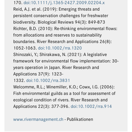
170.
doi:10.1111/j.1365-2427.2009.02204.x
Reid, A.J. et al. (2019): Emerging threats and
persistent conservation challenges for freshwater
biodiversity. Biological Reviews 94(3): 849-873
Richter, B.D. (2010): Re-thinking environmental flows:
from allocations and reserves to sustainability
boundaries. River Research and Applications 26(8):
1052-1063.
doi:10.1002/rra.1320
Shinozaki, Y.; Shirakawa, N. (2021): A legislative
framework for environmental flow implementation: 30-
years operation in Japan. River Research and
Applications 37(9): 1323-
1332.
doi:10.1002/rra.3831
Welcomme, R.L.; Winemiller, K.O.; Cowx, I.G. (2006):
Fish environmental guilds as a tool for assessment of
ecological condition of rivers. River Research and
Applications 22(3): 377-396.
doi:10.1002/rra.914
www.rivermanagement.ch
- Publikationen