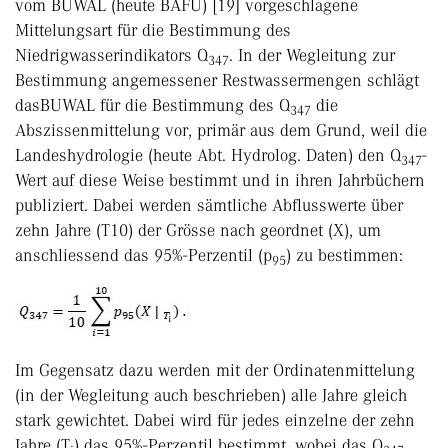
vom BUWAL (heute BAFU) [19] vorgeschlagene
Mittelungsart für die Bestimmung des
Niedrigwasserindikators Q
. In der Wegleitung zur
347
Bestimmung angemessener Restwassermengen schlägt
dasBUWAL für die Bestimmung des Q
die
347
Abszissenmittelung vor, primär aus dem Grund, weil die
Landeshydrologie (heute Abt. Hydrolog. Daten) den Q
-
347
Wert auf diese Weise bestimmt und in ihren Jahrbüchern
publiziert. Dabei werden sämtliche Abflusswerte über
zehn Jahre (T10) der Grösse nach geordnet (X), um
anschliessend das 95%-Perzentil (p
) zu bestimmen:
95
Im Gegensatz dazu werden mit der Ordinatenmittelung
(in der Wegleitung auch beschrieben) alle Jahre gleich
stark gewichtet. Dabei wird für jedes einzelne der zehn
Jahre (T
) das 95%-Perzentil bestimmt, wobei das Q