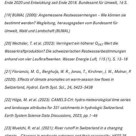
Ende 2020 und Entwicklung seit Ende 2018. Bundesamt für Umwelt, 16 S.
[19] BUWAL (2000): Angemessene Restwassermengen – Wie können sie
bestimmt werden? Wegleitung, herausgegeben vom Bundesamt für
Umwelt, Wald und Landschaft (BUWAL)
[20] Wechsler, T. et al. (2023): Verringert ein höherer Q
Wert die
347
Wasserkraftproduktion? Die schweizerischen Restwasserbestimmungen
anhand von vier Laufkraftwerken. Wasser Energie Luft, 115 (1), S. 13–18
[21] Floriancic, M. G., Berghuijs, W. R., Jonas, T., Kirchner, J. W., Molnar, P.
(2020). Effects of climate anomalies on warm-season low flows in
Switzerland, Hydrol. Earth Syst. Sci., 24, 5423–5438
[22] Höge, M. et al. (2023): CAMELS-CH: hydro-meteorological time series
and landscape attributes for 331 catchments in hydrologic Switzerland.
Earth System Science Data Discussions, 2023, pp.1–46
[23] Muelchi, R. et al. (2021): River runoff in Switzerland in a changing
climate – Changes in moderate extremes and their seasonality, HESS 25