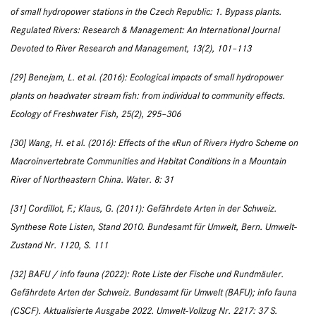
of small hydropower stations in the Czech Republic: 1. Bypass plants.
Regulated Rivers: Research & Management: An International Journal
Devoted to River Research and Management, 13(2), 101–113
[29] Benejam, L. et al. (2016): Ecological impacts of small hydropower
plants on headwater stream fish: from individual to community effects.
Ecology of Freshwater Fish, 25(2), 295–306
[30] Wang, H. et al. (2016): Effects of the «Run of River» Hydro Scheme on
Macroinvertebrate Communities and Habitat Conditions in a Mountain
River of Northeastern China. Water. 8: 31
[31] Cordillot, F.; Klaus, G. (2011): Gefährdete Arten in der Schweiz.
Synthese Rote Listen, Stand 2010. Bundesamt für Umwelt, Bern. Umwelt-
Zustand Nr. 1120, S. 111
[32] BAFU / info fauna (2022): Rote Liste der Fische und Rundmäuler.
Gefährdete Arten der Schweiz. Bundesamt für Umwelt (BAFU); info fauna
(CSCF). Aktualisierte Ausgabe 2022. Umwelt-Vollzug Nr. 2217: 37 S.