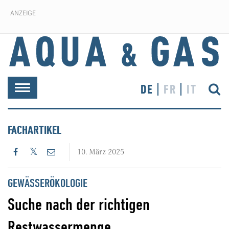
ANZEIGE
DE
FR
IT
Toggle
navigation
FACHARTIKEL
10. März 2025
GEWÄSSERÖKOLOGIE
Suche nach der richtigen
Restwassermenge