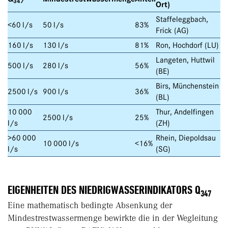
347
Ort)
Staffeleggbach,
<60 l/s
50 l/s
83%
Frick (AG)
160 l/s
130 l/s
81%
Ron, Hochdorf (LU)
Langeten, Huttwil
500 l/s
280 l/s
56%
(BE)
Birs, Münchenstein
2500 l/s
900 l/s
36%
(BL)
10 000
Thur, Andelfingen
2500 l/s
25%
l/s
(ZH)
>60 000
Rhein, Diepoldsau
10 000 l/s
<16%
l/s
(SG)
EIGENHEITEN DES NIEDRIGWASSERINDIKATORS Q
347
Eine mathematisch bedingte Absenkung der
Mindestrestwassermenge bewirkte die in der Wegleitung