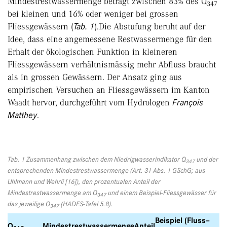
Mindestrestwassermenge beträgt zwischen 83% des Q
347
bei kleinen und 16% oder weniger bei grossen
Fliessgewässern (
Tab. 1
).Die Abstufung beruht auf der
Idee, dass eine angemessene Restwassermenge für den
Erhalt der ökologischen Funktion in kleineren
Fliessgewässern verhältnismässig mehr Abfluss braucht
als in grossen Gewässern. Der Ansatz ging aus
empirischen Versuchen an Fliessgewässern im Kanton
Waadt hervor, durchgeführt vom Hydrologen
François
Matthey
.
Tab. 1 Zusammenhang zwischen dem Niedrigwasserindikator Q
und der
347
entsprechenden Mindestrestwassermenge (Art. 31 Abs. 1 GSchG; aus
Uhlmann und Wehrli [16]), den prozentualen Anteil der
Mindestrestwassermenge am Q
und einem Beispiel-Fliessgewässer für
347
das jeweilige Q
(HADES-Tafel 5.8).
347
Beispiel (Fluss–
Q
Mindestrestwassermenge
Anteil