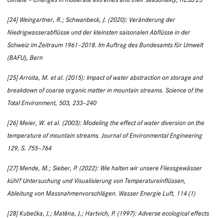
[24] Weingartner, R.; Schwanbeck, J. (2020): Veränderung der
Niedrigwasserabflüsse und der kleinsten saisonalen Abflüsse in der
Schweiz im Zeitraum 1961–2018. Im Auftrag des Bundesamts für Umwelt
(BAFU), Bern
[25] Arroita, M. et al. (2015): Impact of water abstraction on storage and
breakdown of coarse organic matter in mountain streams. Science of the
Total Environment, 503, 233–240
[26] Meier, W. et al. (2003): Modeling the effect of water diversion on the
temperature of mountain streams. Journal of Environmental Engineering
129, S. 755–764
[27] Mende, M.; Sieber, P. (2022): Wie halten wir unsere Fliessgewässer
kühl? Untersuchung und Visualisierung von Temperatureinflüssen,
Ableitung von Massnahmenvorschlägen. Wasser Energie Luft, 114 (1)
[28] Kubečka, J.; Matěna, J.; Hartvich, P. (1997): Adverse ecological effects