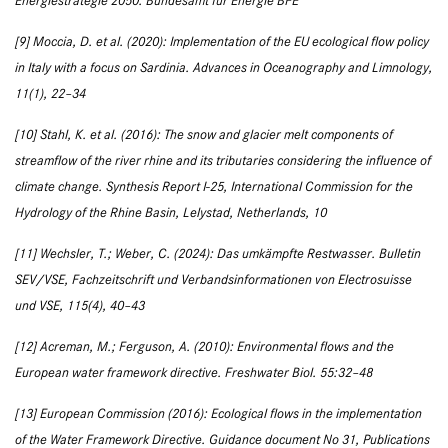
Energiestrategie 2050. Bundesamt für Energie BFE
[9] Moccia, D. et al. (2020): Implementation of the EU ecological flow policy
in Italy with a focus on Sardinia. Advances in Oceanography and Limnology,
11(1), 22–34
[10] Stahl, K. et al. (2016): The snow and glacier melt components of
streamflow of the river rhine and its tributaries considering the influence of
climate change. Synthesis Report I-25, International Commission for the
Hydrology of the Rhine Basin, Lelystad, Netherlands, 10
[11] Wechsler, T.; Weber, C. (2024): Das umkämpfte Restwasser. Bulletin
SEV/VSE, Fachzeitschrift und Verbandsinformationen von Electrosuisse
und VSE, 115(4), 40–43
[12] Acreman, M.; Ferguson, A. (2010): Environmental flows and the
European water framework directive. Freshwater Biol. 55:32–48
[13] European Commission (2016): Ecological flows in the implementation
of the Water Framework Directive. Guidance document No 31, Publications