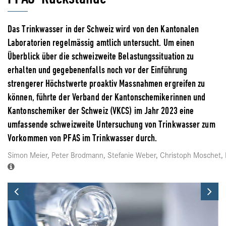
Das Trinkwasser in der Schweiz wird von den Kantonalen
Laboratorien regelmässig amtlich untersucht. Um einen
Überblick über die schweizweite Belastungssituation zu
erhalten und gegebenenfalls noch vor der Einführung
strengerer Höchstwerte proaktiv Massnahmen ergreifen zu
können, führte der Verband der Kantonschemikerinnen und
Kantonschemiker der Schweiz (VKCS) im Jahr 2023 eine
umfassende schweizweite Untersuchung von Trinkwasser zum
Vorkommen von PFAS im Trinkwasser durch.
Simon Meier, Peter Brodmann, Stefanie Weber, Christoph Moschet, Da
Previous
Ne