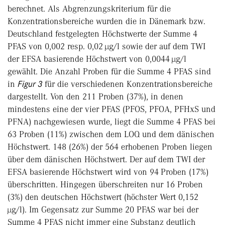
berechnet. Als Abgrenzungskriterium für die
Konzentrationsbereiche wurden die in Dänemark bzw.
Deutschland festgelegten Höchstwerte der Summe 4
PFAS von 0,002 resp. 0,02 µg/l sowie der auf dem TWI
der EFSA basierende Höchstwert von 0,0044 µg/l
gewählt. Die Anzahl Proben für die Summe 4 PFAS sind
in
Figur 3
für die verschiedenen Konzentrationsbereiche
dargestellt. Von den 211 Proben (37%), in denen
mindestens eine der vier PFAS (PFOS, PFOA, PFHxS und
PFNA) nachgewiesen wurde, liegt die Summe 4 PFAS bei
63 Proben (11%) zwischen dem LOQ und dem dänischen
Höchstwert. 148 (26%) der 564 erho­benen Proben liegen
über dem dänischen Höchstwert. Der auf dem TWI der
EFSA basierende Höchstwert wird von 94 Proben (17%)
überschritten. Hingegen überschreiten nur 16 Proben
(3%) den deutschen Höchstwert (höchster Wert 0,152
µg/l). Im Gegensatz zur Summe 20 PFAS war bei der
Summe 4 PFAS nicht immer eine Substanz deutlich