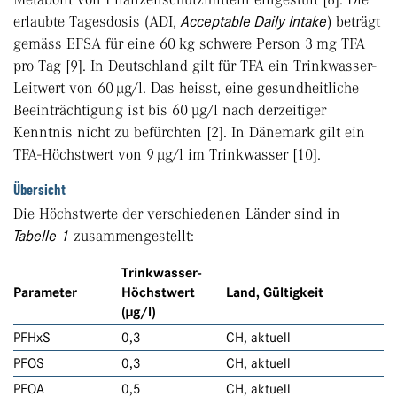
erlaubte Tagesdosis (ADI,
Acceptable Daily In­take
) beträgt
gemäss EFSA für eine 60 kg schwere Person 3 mg TFA
pro Tag [9]. In Deutschland gilt für TFA ein Trinkwasser-
Leitwert von 60 µg/l. Das heisst, eine gesundheitliche
Beeinträchtigung ist bis 60 μg/l nach derzeitiger
Kenntnis nicht zu befürchten [2]. In Dänemark gilt ein
TFA-Höchstwert von 9 µg/l im Trink­wasser [10].
Übersicht
Die Höchstwerte der verschiedenen Länder sind in
Tabelle
1
zusammengestellt:
Trinkwasser-
Parameter
Höchstwert
Land, Gültigkeit
(µg/l)
PFHxS
0,3
CH, aktuell
PFOS
0,3
CH, aktuell
PFOA
0,5
CH, aktuell