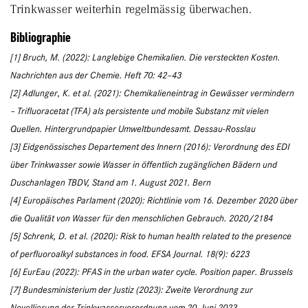
Trinkwasser weiterhin regelmässig überwachen.
Bibliographie
[1] Bruch, M. (2022): Langlebige Chemikalien. Die versteckten Kosten.
Nachrichten aus der Chemie. Heft 70: 42–43
[2] Adlunger, K. et al. (2021): Chemikalieneintrag in Gewässer vermindern
– Trifluoracetat (TFA) als persistente und mobile Substanz mit vielen
Quellen. Hintergrundpapier Umweltbundesamt. Dessau-Rosslau
[3] Eidgenössisches Departement des Innern (2016): Verordnung des EDI
über Trinkwasser sowie Wasser in öffentlich zugänglichen Bädern und
Duschanlagen TBDV, Stand am 1. August 2021. Bern
[4] Europäisches Parlament (2020): Richtlinie vom 16. Dezember 2020 über
die Qualität von Wasser für den menschlichen Gebrauch. 2020/2184
[5] Schrenk, D. et al. (2020): Risk to human health related to the presence
of perfluoroalkyl substances in food. EFSA Journal. 18(9): 6223
[6] EurEau (2022): PFAS in the urban water cycle. Position paper. Brussels
[7] Bundesministerium der Justiz (2023): Zweite Verordnung zur
Novellierung der Trinkwasserverordnung vom 20. Juni 2023.