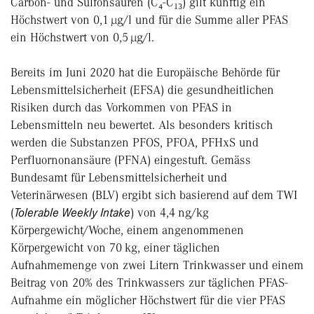
Carbon- und Sulfonsäuren (C₄-C₁₃) gilt künftig ein
Höchstwert von 0,1 µg/l und für die Summe aller PFAS
ein Höchstwert von 0,5 µg/l.
Bereits im Juni 2020 hat die Europäische Behörde für
Lebensmittelsicherheit (EFSA) die gesundheitlichen
Risiken durch das Vorkommen von PFAS in
Lebensmitteln neu bewertet. Als besonders kritisch
werden die Substanzen PFOS, PFOA, PFHxS und
Perfluornonansäure (PFNA) eingestuft. Gemäss
Bundesamt für Lebensmittelsicherheit und
Veterinärwesen (BLV) ergibt sich basierend auf dem TWI
(
Tolerable Weekly Intake
) von 4,4 ng/kg
Körpergewicht/Woche, einem angenommenen
Körpergewicht von 70 kg, einer täglichen
Aufnahmemenge von zwei Litern Trinkwasser und einem
Beitrag von 20% des Trinkwassers zur täglichen PFAS-
Aufnahme ein möglicher Höchstwert für die vier PFAS