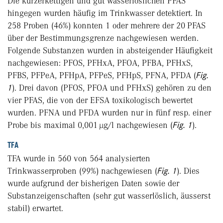
Die kürzerkettigen und gut wasserlös­lichen PFAS
hingegen wurden häufig im Trinkwasser detektiert. In
258 Proben (46%) konnten 1 oder mehrere der 20 PFAS
über der Bestimmungsgrenze nachgewiesen werden.
Folgende Substanzen wurden in absteigender Häufigkeit
nachgewiesen: PFOS, PFHxA, PFOA, PFBA, PFHxS,
PFBS, PFPeA, PFHpA, PFPeS, PFHpS, PFNA, PFDA (
Fig.
1
). Drei davon (PFOS, PFOA und PFHxS) gehören zu den
vier PFAS, die von der EFSA toxikologisch bewertet
wurden. PFNA und PFDA wurden nur in fünf resp. einer
Probe bis maximal 0,001 µg/l nachgewiesen (
Fig. 1
).
TFA
TFA wurde in 560 von 564 analysierten
Trinkwasserproben (99%) nachgewiesen (
Fig. 1
). Dies
wurde aufgrund der bisherigen Daten sowie der
Substanzeigenschaften (sehr gut wasserlöslich, äusserst
stabil) erwartet.