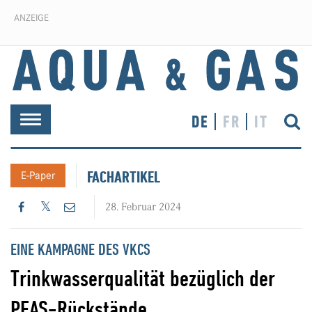
ANZEIGE
DE
FR
IT
Toggle
navigation
FACHARTIKEL
E-Paper
28. Februar 2024
EINE KAMPAGNE DES VKCS
Trinkwasserqualität bezüglich der
PFAS-Rückstände